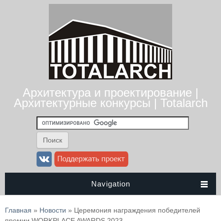
Архитектура и проектирование |
Архитектурные конкурсы | Totalarch
Navigation
Вы здесь
Главная
»
Новости
» Церемония награждения победителей
премии WORKPLACE AWARDS 2023