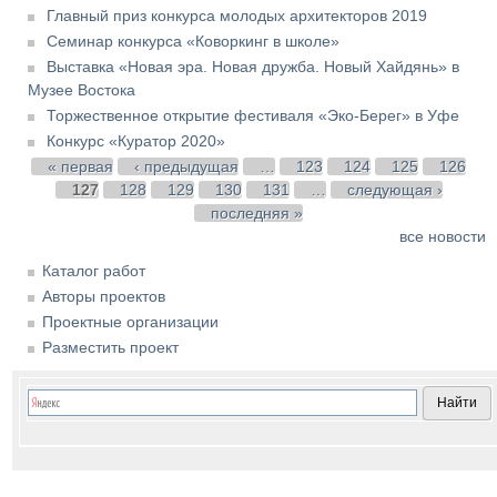
Главный приз конкурса молодых архитекторов 2019
Семинар конкурса «Коворкинг в школе»
Выставка «Новая эра. Новая дружба. Новый Хайдянь» в
Музее Востока
Торжественное открытие фестиваля «Эко-Берег» в Уфе
Конкурс «Куратор 2020»
Страницы
« первая
‹ предыдущая
…
123
124
125
126
127
128
129
130
131
…
следующая ›
последняя »
все новости
Каталог работ
Авторы проектов
Проектные организации
Разместить проект