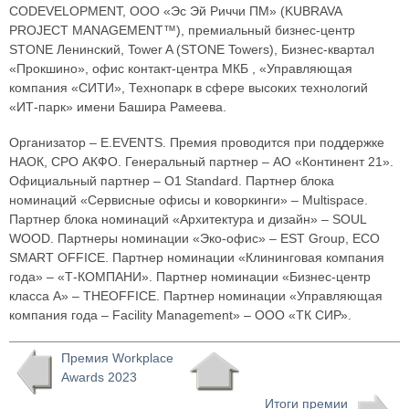
CODEVELOPMENT, ООО «Эс Эй Риччи ПМ» (KUBRAVA
PROJECT MANAGEMENT™), премиальный бизнес-центр
STONE Ленинский, Tower A (STONE Towers), Бизнес-квартал
«Прокшино», офис контакт-центра МКБ , «Управляющая
компания «СИТИ», Технопарк в сфере высоких технологий
«ИТ-парк» имени Башира Рамеева.
Организатор – E.EVENTS. Премия проводится при поддержке
НАОК, СРО АКФО. Генеральный партнер – АО «Континент 21».
Официальный партнер – O1 Standard. Партнер блока
номинаций «Сервисные офисы и коворкинги» – Multispace.
Партнер блока номинаций «Архитектура и дизайн» – SOUL
WOOD. Партнеры номинации «Эко-офис» – EST Group, ECO
SMART OFFICE. Партнер номинации «Клининговая компания
года» – «Т-КОМПАНИ». Партнер номинации «Бизнес-центр
класса А» – THEOFFICE. Партнер номинации «Управляющая
компания года – Facility Management» – ООО «ТК СИР».
Премия Workplace
Awards 2023
Итоги премии