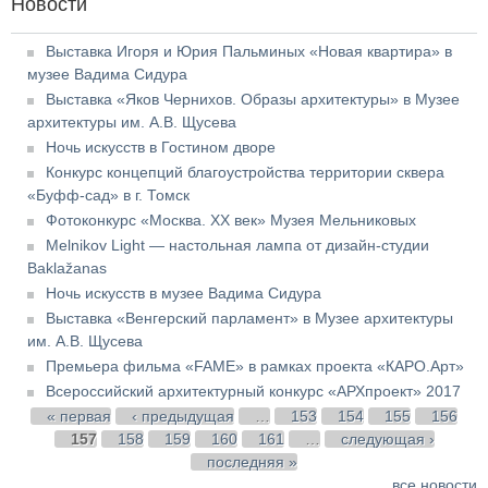
Новости
Выставка Игоря и Юрия Пальминых «Новая квартира» в
музее Вадима Сидура
Выставка «Яков Чернихов. Образы архитектуры» в Музее
архитектуры им. А.В. Щусева
Ночь искусств в Гостином дворе
Конкурс концепций благоустройства территории сквера
«Буфф-сад» в г. Томск
Фотоконкурс «Москва. XX век» Музея Мельниковых
Melnikov Light — настольная лампа от дизайн-студии
Baklažanas
Ночь искусств в музее Вадима Сидура
Выставка «Венгерский парламент» в Музее архитектуры
им. А.В. Щусева
Премьера фильма «FAME» в рамках проекта «КАРО.Арт»
Всероссийский архитектурный конкурс «АРХпроект» 2017
Страницы
« первая
‹ предыдущая
…
153
154
155
156
157
158
159
160
161
…
следующая ›
последняя »
все новости