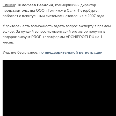
Спикер
:
Тимофеев Василий
, коммерческий директор
представительства ООО «Текникс» в Санкт-Петербурге,
работает с плинтусными системами отопления с 2007 года.
У зрителей есть возможность задать вопрос эксперту в прямом
эфире. За лучший вопрос-комментарий его автор получит в
подарок аккаунт PROFI+платформы ARCHIPROFI.RU на 1
месяц.
Участие бесплатное,
по предварительной регистрации
.