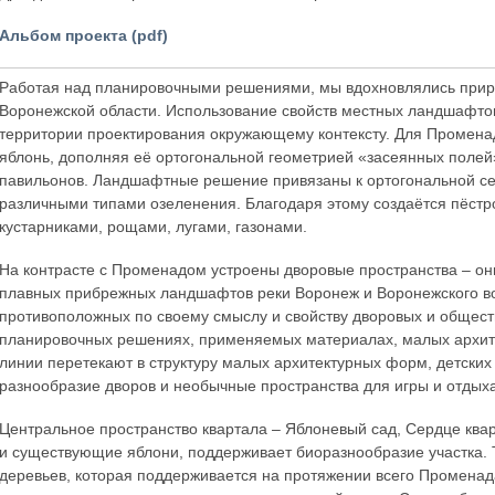
Альбом проекта (pdf)
Работая над планировочными решениями, мы вдохновлялись прир
Воронежской области. Использование свойств местных ландшафтов
территории проектирования окружающему контексту. Для Промен
яблонь, дополняя её ортогональной геометрией «засеянных полей
павильонов. Ландшафтные решение привязаны к ортогональной с
различными типами озеленения. Благодаря этому создаётся пёстро
кустарниками, рощами, лугами, газонами.
На контрасте с Променадом устроены дворовые пространства – он
плавных прибрежных ландшафтов реки Воронеж и Воронежского в
противоположных по своему смыслу и свойству дворовых и общест
планировочных решениях, применяемых материалах, малых архи
линии перетекают в структуру малых архитектурных форм, детских
разнообразие дворов и необычные пространства для игры и отдыха
Центральное пространство квартала – Яблоневый сад, Сердце ква
и существующие яблони, поддерживает биоразнообразие участка. 
деревьев, которая поддерживается на протяжении всего Променад