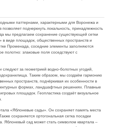
одными паттернами, характерными для Воронежа и
 позволяет подчеркнуть локальность, принадлежность
ада мы предлагаем сохранение существующей сетки
» в виде площадок, общественных пространств и
етке Променада, соседние элементы заполняются
е полотно: злаковые поля соседствуют с
и следуют за геометрией водно-болотных угодий,
одохранилища. Таким образом, мы создаём гармонию
венных пространств, подчёркивая их особенности в
тектурных формах, ландшафтных решениях. Плавные
 игровых площадок. Геопластика создаёт визуальное
.
ртала «Яблоневые сады». Он сохраняет память места
Также сохраняется ортогональная сетка посадки
а. Яблоневый сад может стать символом квартала –