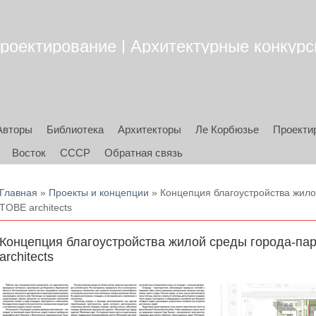
роектирование | Архитектурные конкурсы
Авторы
Библиотека
Архитекторы
Ле Корбюзье
Проекти
Восток
СССР
Обратная связь
Вы здесь
Главная
»
Проекты и концепции
» Концепция благоустройства жило
TOBE architects
Концепция благоустройства жилой среды города-па
architects