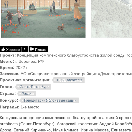
Хорошо
3
Плохо
Проект:
Концепция комплексного благоустройства жилой среды г
Место:
г. Воронеж, РФ
Время:
2022 г.
Заказчик:
АО «Специализированный застройщик «Домостроитель
Проектная организация:
TOBE architects
Город:
Санкт-Петербург
Страна:
Россия
Конкурс:
Город-парк «Яблоневые сады»
Награды:
1-е место
Конкурсная концепция комплексного благоустройства жилой сред
architects (Санкт-Петербург). Авторский коллектив: Андрей Кораб
Дрозд, Евгений Кириченко, Илья Климов, Ирина Макова, Елизавет