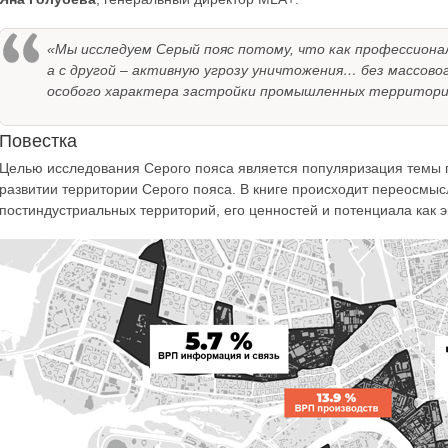
«Мы исследуем Серый пояс потому, что как профессионал
а с другой – активную угрозу уничтожения… без массов
особого характера застройки промышленных территорий
Повестка
Целью исследования Серого пояса является популяризация темы
развитии территории Серого пояса. В книге происходит переосмы
постиндустриальных территорий, его ценностей и потенциала как э