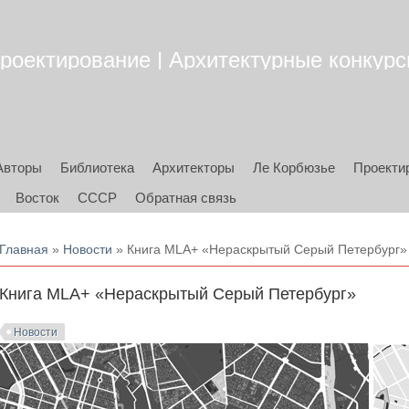
роектирование | Архитектурные конкурсы
Авторы
Библиотека
Архитекторы
Ле Корбюзье
Проекти
Восток
СССР
Обратная связь
Вы здесь
Главная
»
Новости
» Книга MLA+ «Нераскрытый Серый Петербург»
Книга MLA+ «Нераскрытый Серый Петербург»
Новости