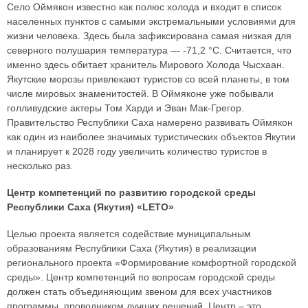
Село Оймякон известно как полюс холода и входит в список
населенных пунктов с самыми экстремальными условиями для
жизни человека. Здесь была зафиксирована самая низкая для
северного полушария температура — -71,2 °С. Считается, что
именно здесь обитает хранитель Мирового Холода Чысхаан.
Якутские морозы привлекают туристов со всей планеты, в том
числе мировых знаменитостей. В Оймяконе уже побывали
голливудские актеры Том Харди и Эван Мак-Грегор.
Правительство Республики Саха намерено развивать Оймякон
как один из наиболее значимых туристических объектов Якутии
и планирует к 2028 году увеличить количество туристов в
несколько раз.
Центр компетенций по развитию городской среды
Республики Саха (Якутия) «LETO»
Целью проекта является содействие муниципальным
образованиям Республики Саха (Якутия) в реализации
регионального проекта «Формирование комфортной городской
среды». Центр компетенций по вопросам городской среды
должен стать объединяющим звеном для всех участников
программы, проводником лучших решений. Центр – это