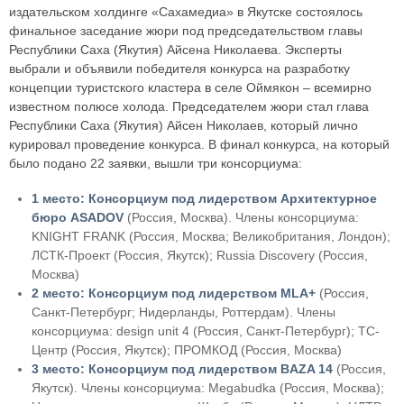
издательском холдинге «Сахамедиа» в Якутске состоялось
финальное заседание жюри под председательством главы
Республики Саха (Якутия) Айсена Николаева. Эксперты
выбрали и объявили победителя конкурса на разработку
концепции туристского кластера в селе Оймякон – всемирно
известном полюсе холода. Председателем жюри стал глава
Республики Саха (Якутия) Айсен Николаев, который лично
курировал проведение конкурса. В финал конкурса, на который
было подано 22 заявки, вышли три консорциума:
1 место: Консорциум под лидерством Архитектурное
бюро ASADOV
(Россия, Москва). Члены консорциума:
KNIGHT FRANK (Россия, Москва; Великобритания, Лондон);
ЛСТК-Проект (Россия, Якутск); Russia Discovery (Россия,
Москва)
2 место: Консорциум под лидерством MLA+
(Россия,
Санкт-Петербург; Нидерланды, Роттердам). Члены
консорциума: design unit 4 (Россия, Санкт-Петербург); ТС-
Центр (Россия, Якутск); ПРОМКОД (Россия, Москва)
3 место: Консорциум под лидерством BAZA 14
(Россия,
Якутск). Члены консорциума: Megabudka (Россия, Москва);