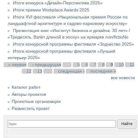
Итоги конкурса «Дизайн-Перспектива 2025»
Итоги премии Workplace Awards 2025
Итоги XVI фестиваля «Национальная премия России по
ландшафтной архитектуре и садово-парковому искусству»
Презентация книг «Институт бизнеса и дизайна. 30 лет» /
«Тридесять. Взлёт длиной в эпоху» на ярмарке non/fictioNo
Итоги конкурсной программы фестиваля «Зодчество 2025»
Итоги конкурсной программы фестиваля «Лучший
интерьер 2025»
Страницы
« первая
‹ предыдущая
…
5
6
7
8
9
10
11
12
13
…
следующая ›
последняя »
все новости
Каталог работ
Авторы проектов
Проектные организации
Разместить проект