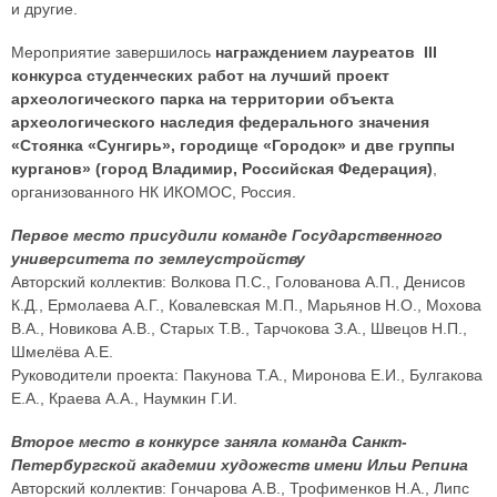
и другие.
Мероприятие завершилось
награждением лауреатов III
конкурса студенческих работ на лучший проект
археологического парка на территории объекта
археологического наследия федерального значения
«Стоянка «Сунгирь», городище «Городок» и две группы
курганов» (город Владимир, Российская Федерация)
,
организованного НК ИКОМОС, Россия.
Первое место присудили команде Государственного
университета по землеустройству
Авторский коллектив: Волкова П.С., Голованова А.П., Денисов
К.Д., Ермолаева А.Г., Ковалевская М.П., Марьянов Н.О., Мохова
В.А., Новикова А.В., Старых Т.В., Тарчокова З.А., Швецов Н.П.,
Шмелёва А.Е.
Руководители проекта: Пакунова Т.А., Миронова Е.И., Булгакова
Е.А., Краева А.А., Наумкин Г.И.
Второе место в конкурсе заняла команда Санкт-
Петербургской академии художеств имени Ильи Репина
Авторский коллектив: Гончарова А.В., Трофименков Н.А., Липс