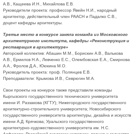
А.В., Кащеева И.Н., Михайлова Е.В.
Руководители проекта: профессор Явейн Н.И., народный
архитектор, действительный член РААСН и Падалко С.В.,
доцент кафедры архитектуры.
Третье место в конкурсе заняла команда из Московского
архитектурного института, кафедры «Реконструкция и
реставрация в архитектуре»
Авторский коллектив: Абашин М.М., Борискин А.В., Валькова
А.В., Ермилов Н.А., Левченко Е.С., Олембовская Е.А., Смирнова
А.А., Фролов Д.А., Ююкина М.О.
Руководитель проекта: проф. Полянцев Е.В.
Преподаватели: Крымова И.В., Севрюгин М.А.
Свои проекты на конкурсе также представили команды
Кыргызского государственного технического университета
имени И. Раззакова (КГТУ); Нижегородского государственного
архитектурно-строительного университета; Новосибирского
государственного университета архитектуры, дизайна и искусств
имени А.Д. Крячкова; Уральского государственного
архитектурно-художественного университета им. Н.С.