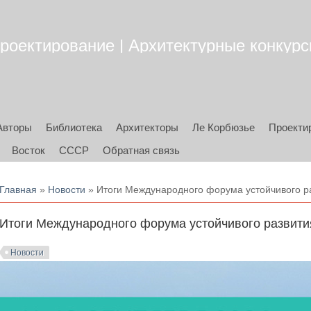
роектирование | Архитектурные конкурсы
Авторы
Библиотека
Архитекторы
Ле Корбюзье
Проекти
Восток
СССР
Обратная связь
Вы здесь
Главная
»
Новости
» Итоги Международного форума устойчивого ра
Итоги Международного форума устойчивого развити
Новости