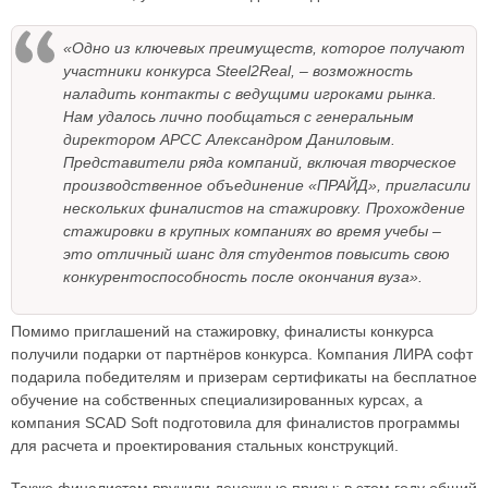
«Одно из ключевых преимуществ, которое получают
участники конкурса Steel2Real, – возможность
наладить контакты с ведущими игроками рынка.
Нам удалось лично пообщаться с генеральным
директором АРСС Александром Даниловым.
Представители ряда компаний, включая творческое
производственное объединение «ПРАЙД», пригласили
нескольких финалистов на стажировку. Прохождение
стажировки в крупных компаниях во время учебы –
это отличный шанс для студентов повысить свою
конкурентоспособность после окончания вуза».
Помимо приглашений на стажировку, финалисты конкурса
получили подарки от партнёров конкурса. Компания ЛИРА софт
подарила победителям и призерам сертификаты на бесплатное
обучение на собственных специализированных курсах, а
компания SCAD Soft подготовила для финалистов программы
для расчета и проектирования стальных конструкций.
Также финалистам вручили денежные призы: в этом году общий