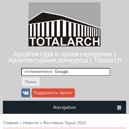
Архитектура и проектирование |
Архитектурные конкурсы | Totalarch
Navigation
Вы здесь
Главная
»
Новости
» Фестиваль Signal 2022