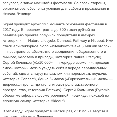
ресурсов, а также масштабы фестиваля. Со своей стороны,
организаторы обеспечат условия для работы и проживания в
Никола-Ленивце.
Signal проводит арт-колл с момента основания фестиваля в
2017 году. В прошлом гранты до 500 тысяч рублей на
реализацию проекта получили победители в четырех
категориях — Nature Lifecycle, Connect, Pathway и Hideout. Ими
стали архитектурное бюро whitelakewhitelake («Мягкий уголок»
— пространство абсолютного соединения общественного и
личного, человека и природы, категория Nature Lifecycle),
Сергей Коченков («1/10 000» — «коридор времени», проходя
сквозь который можно увидеть себя в череде параллельных
событий, сделать паузу на важном или перемотать неудачи,
категория Connect), Денис Зимаков («Горизонтальный маяк» —
творческая тропа, где стены играют роль выставочного
пространства, категория Pathway), Сергей Калмыков (Pyramis —
объект-метафора в форме усеченной пирамиды, похожей на
японскую лампу, категория Hideout).
В этом году Signal пройдет в шестой раз, с 18 по 21 августа в
арт-парке «Никола-Ленивец».