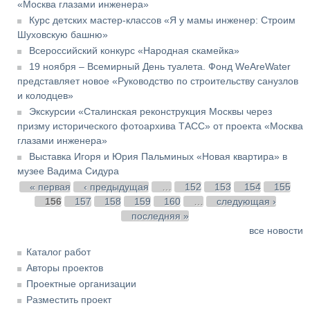
«Москва глазами инженера»
Курс детских мастер-классов «Я у мамы инженер: Строим
Шуховскую башню»
Всероссийский конкурс «Народная скамейка»
19 ноября – Всемирный День туалета. Фонд WeAreWater
представляет новое «Руководство по строительству санузлов
и колодцев»
Экскурсии «Сталинская реконструкция Москвы через
призму исторического фотоархива ТАСС» от проекта «Москва
глазами инженера»
Выставка Игоря и Юрия Пальминых «Новая квартира» в
музее Вадима Сидура
Страницы
« первая
‹ предыдущая
…
152
153
154
155
156
157
158
159
160
…
следующая ›
последняя »
все новости
Каталог работ
Авторы проектов
Проектные организации
Разместить проект