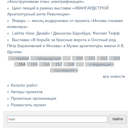
«Конструктивизм плюс электрификация»
Цикл лекций в рамках выставки «АВАНГАРДСТРОЙ.
Архитектурный ритм Революции»
Январь — месяц модернизма от проекта «Москва глазами
инженера»
Lakhta View: Дизайн / Джонатан Барнбрук, Филлип Тефф
Выставка «В борьбе за Красные ворота и Охотный ряд.
Пётр Барановский и Москва» в Музее архитектуры имени А.В.
Щусева
Страницы
« первая
‹ предыдущая
…
150
151
152
153
154
155
156
157
158
…
следующая ›
последняя »
все новости
Каталог работ
Авторы проектов
Проектные организации
Разместить проект