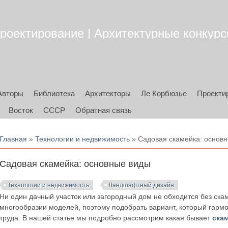
роектирование | Архитектурные конкурсы
Авторы
Библиотека
Архитекторы
Ле Корбюзье
Проекти
Восток
СССР
Обратная связь
Вы здесь
Главная
»
Технологии и недвижимость
» Садовая скамейка: основ
Садовая скамейка: основные виды
Технологии и недвижимость
Ландшафтный дизайн
Ни один дачный участок или загородный дом не обходится без ска
многообразии моделей, поэтому подобрать вариант, который гармо
труда. В нашей статье мы подробно рассмотрим какая бывает
ска