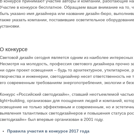
В конкурсе принимают участие авторы и компании, работающие на
Участие в конкурсе бесплатное. Обращаем ваше внимание на то, ч
быть указано имя дизайнера или название дизайн-бюро, выполнив
также указать компании, поставившие осветительное оборудовани
установки.
О конкурсе
Световой дизайн сегодня является одним из наиболее интересных
Несмотря на молодость, профессия светового дизайнера прочно зак
ни один проект освещения – будь то архитектурное, утилитарное,
творчества и инженерии, светодизайнер несет ответственность не то
его современным требованиям энергопотребления, экологии и без
Конкурс «Российский светодизайн», ставший неотъемлемой частью 
light+building, организован для поощрения людей и компаний, кот
освещение не только эффективным и современным, но и эстетич
выявления талантливых светодизайнеров и повышения статуса рос
светодизайн» был впервые организован в 2001 году.
Правила участия в конкурсе 2017 года