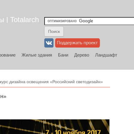
 | Totalarch
рование
Жилые здания
Бани
Дерево
Ландшафт
курс дизайна освещения «Российский светодизайн»
йн»