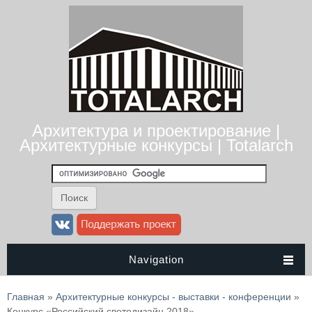
Архитектура и проектирование |
Архитектурные конкурсы | Totalarch
Navigation
Вы здесь
Главная
»
Архитектурные конкурсы - выставки - конференции
»
Конкурс «Российский светодизайн 2018»