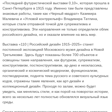
«Последней футуристической выставки 0,10», которая прошла в
Санкт-Петербурге в 1915 году. Именно там были представлены
знаковые работы, такие как «Черный квадрат» Казимира
Малевича и «Угловой контррельеф» Владимира Татлина,
которые стали отправной точкой для супрематизма и
конструктивизма. Эти направления не только определили облик
российского дизайна, но и оказали влияние на весь мир.
Выставка «110 | Российский дизайн 1915–2025» станет
постоянной экспозицией Московского музея дизайна в Новой
Третьяковке. Здесь будут показаны более 700 объектов и
освещены такие направления, как футуризм, супрематизм,
конструктивизм, постконструктивизм, ар-деко и неоклассика,
органический и космический модернизм, функционализм,
постмодернизм, поднята тема русского и советского культурных
кодов, отражены такие явления, как арт-дизайн и
коллекционный дизайн. Проходя по залам, можно будет
увидеть, как менялись стили, и как порой на поворотах истории,
всего за несколько лет полностью обновлялся визуальный язык
среды.
Среди исторических экспонатов знаковые предметы советского