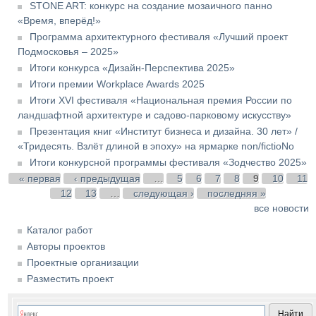
STONE ART: конкурс на создание мозаичного панно
«Время, вперёд!»
Программа архитектурного фестиваля «Лучший проект
Подмосковья – 2025»
Итоги конкурса «Дизайн-Перспектива 2025»
Итоги премии Workplace Awards 2025
Итоги XVI фестиваля «Национальная премия России по
ландшафтной архитектуре и садово-парковому искусству»
Презентация книг «Институт бизнеса и дизайна. 30 лет» /
«Тридесять. Взлёт длиной в эпоху» на ярмарке non/fictioNo
Итоги конкурсной программы фестиваля «Зодчество 2025»
Страницы
« первая
‹ предыдущая
…
5
6
7
8
9
10
11
12
13
…
следующая ›
последняя »
все новости
Каталог работ
Авторы проектов
Проектные организации
Разместить проект