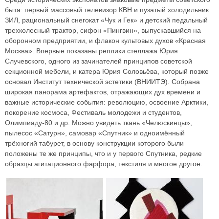
быта: первый массовый телевизор КВН и пузатый холодильник
ЗИЛ, рациональный снегокат «Чук и Гек» и детский педальный
трехколесный трактор, сифон «Пингвин», выпускавшийся на
оборонном предприятии, и флакон культовых духов «Красная
Москва». Впервые показаны реплики стеллажа Юрия
Случевского, одного из зачинателей принципов советской
секционной мебели, и катера Юрия Соловьёва, который позже
основал Институт технической эстетики (ВНИИТЭ). Собрана
широкая панорама артефактов, отражающих дух времени и
важные исторические события: революцию, освоение Арктики,
покорение космоса, Фестиваль молодежи и студентов,
Олимпиаду-80 и др. Можно увидеть ткань «Челюскинцы»,
пылесос «Сатурн», самовар «Спутник» и одноимённый
трёхногий табурет, в основу конструкции которого были
положены те же принципы, что и у первого Спутника, редкие
образцы агитационного фарфора, текстиля и многое другое.