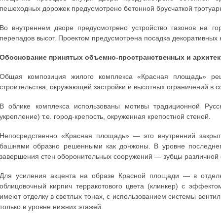
пешеходных дорожек предусмотрено бетонной брусчаткой тротуарн
Во внутреннем дворе предусмотрено устройство газонов на гор
перепадов высот. Проектом предусмотрена посадка декоративных к
Обоснование принятых объемно-пространственных и архите
Общая композиция жилого комплекса «Красная площадь» ре
строительства, окружающей застройки и высотных ограничений в со
В облике комплекса использованы мотивы традиционной Русск
укрепление) т.е. город-крепость, окруженная крепостной стеной.
Непосредственно «Красная площадь» — это внутренний закрыт
башнями образно решенными как донжоны. В уровне последнег
завершения стен оборонительных сооружений — зубцы различной
Для усиления акцента на образе Красной площади — в отделк
облицовочный кирпич терракотового цвета (клинкер) с эффект
имеют отделку в светлых тонах, с использованием системы вентил
только в уровне нижних этажей.