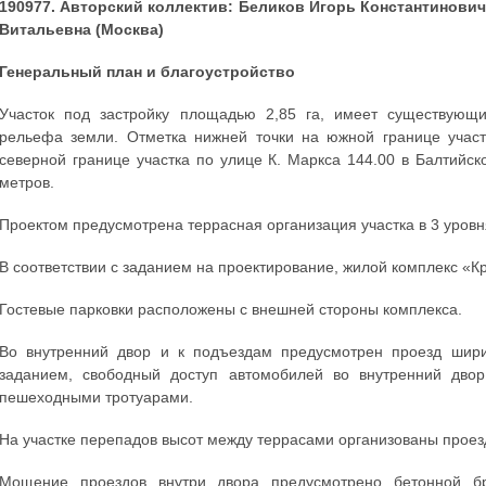
190977. Авторский коллектив: Беликов Игорь Константинович
Витальевна (Москва)
Генеральный план и благоустройство
Участок под застройку площадью 2,85 га, имеет существующи
рельефа земли. Отметка нижней точки на южной границе участк
северной границе участка по улице К. Маркса 144.00 в Балтийско
метров.
Проектом предусмотрена террасная организация участка в 3 уровн
В соответствии с заданием на проектирование, жилой комплекс «К
Гостевые парковки расположены с внешней стороны комплекса.
Во внутренний двор и к подъездам предусмотрен проезд шири
заданием, свободный доступ автомобилей во внутренний дво
пешеходными тротуарами.
На участке перепадов высот между террасами организованы проез
Мощение проездов внутри двора предусмотрено бетонной бр