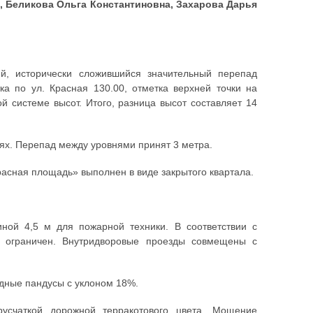
, Беликова Ольга Константиновна, Захарова Дарья
й, исторически сложившийся значительный перепад
а по ул. Красная 130.00, отметка верхней точки на
й системе высот. Итого, разница высот составляет 14
ях. Перепад между уровнями принят 3 метра.
расная площадь» выполнен в виде закрытого квартала.
ной 4,5 м для пожарной техники. В соответствии с
р ограничен. Внутридворовые проезды совмещены с
дные пандусы с уклоном 18%.
усчаткой дорожной терракотового цвета. Мощение