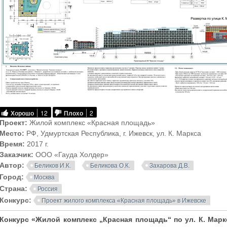
Хорошо
12
Плохо
2
Проект:
Жилой комплекс «Красная площадь»
Место:
РФ, Удмуртская Республика, г. Ижевск, ул. К. Маркса
Время:
2017 г.
Заказчик:
ООО «Гауда Холдер»
Автор:
Беликов И.К.
Беликова О.К.
Захарова Д.В.
Город:
Москва
Страна:
Россия
Конкурс:
Проект жилого комплекса «Красная площадь» в Ижевске
Конкурс «Жилой комплекс „Красная площадь“ по ул. К. Маркс