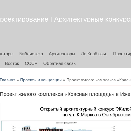
роектирование | Архитектурные конкурсы
Авторы
Библиотека
Архитекторы
Ле Корбюзье
Проекти
Восток
СССР
Обратная связь
Вы здесь
Главная
»
Проекты и концепции
» Проект жилого комплекса «Красна
Проект жилого комплекса «Красная площадь» в Ижевс