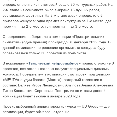
определен лонг-лист, в который вошло 30 конкурсных работ. На
2-м этапе из лонг-листа было выбрано 15 лучших работ,
составивших шорт-лист. На 3-м этапе жюри определило 6
призеров конкурса: одна премия присуждена за 1-е место, две
премии — за 2-е место, три премии — за 3-е место.
Определение победителя в номинации «Приз зрительских
симпатий» (одна премия) пройдет до 31 декабря 2022 года. В
данной номинации по решению оргкомитета конкурса будут
соревноваться только 30 проектов из лонг-листа.
В номинации «
Творческий нейросимбиоз
» приняло участие 8
проектов, все авторы которых получат специальные дипломы
конкурса. Победителем в номинации стал проект под девизом
«МЕЧТА» студии finoarte (Москва), авторский коллектив в
составе: Беляев Игорь Леонидович, Алыпова Алина Алексеевна,
Тихон Константин Сергеевич. Пост-релиз по итогам данной
номинации будет выслан в январе 2023 года.
Проект, выбранный инициатором конкурса — UD Group — для
реализации, будет объявлен отдельно.