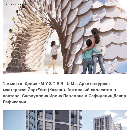
1-е место. Девиз «M Y S T E R I U M». Архитектурная
мастерская Йорт/Yort (Казань). Авторский коллектив в
составе: Сафиуллина Ирина Павловна и Сафиуллин Данир
Рафикович.