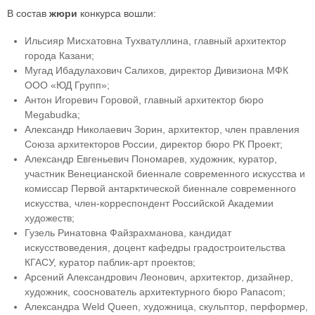
В состав
жюри
конкурса вошли:
Ильсияр Мисхатовна Тухватуллина, главный архитектор
города Казани;
Мугад Ибадулахович Салихов, директор Дивизиона МФК
ООО «ЮД Групп»;
Антон Игоревич Горовой, главный архитектор бюро
Megabudka;
Александр Николаевич Зорин, архитектор, член правления
Союза архитекторов России, директор бюро РК Проект;
Александр Евгеньевич Пономарев, художник, куратор,
участник Венецианской биеннале современного искусства и
комиссар Первой антарктической биеннале современного
искусства, член-корреспондент Российской Академии
художеств;
Гузель Ринатовна Файзрахманова, кандидат
искусствоведения, доцент кафедры градостроительства
КГАСУ, куратор паблик-арт проектов;
Арсений Александрович Леонович, архитектор, дизайнер,
художник, сооснователь архитектурного бюро Panacom;
Александра Weld Queen, художница, скульптор, перформер,