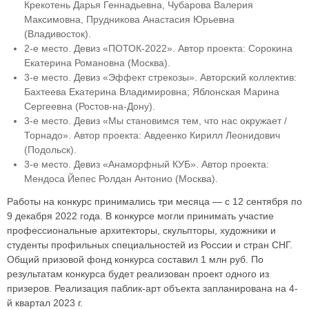
Крекотень Дарья Геннадьевна, Чубарова Валерия
Максимовна, Прудникова Анастасия Юрьевна
(Владивосток).
2-е место. Девиз «ПОТОК-2022». Автор проекта: Сорокина
Екатерина Романовна (Москва).
3-е место. Девиз «Эффект стрекозы». Авторский коллектив:
Бахтеева Екатерина Владимировна; Яблонская Марина
Сергеевна (Ростов-на-Дону).
3-е место. Девиз «Мы становимся тем, что нас окружает /
Торнадо». Автор проекта: Авдеенко Кирилл Леонидович
(Подольск).
3-е место. Девиз «Анаморфный КУБ». Автор проекта:
Мендоса Йепес Ролдан Антонио (Москва).
Работы на конкурс принимались три месяца — с 12 сентября по
9 декабря 2022 года. В конкурсе могли принимать участие
профессиональные архитекторы, скульпторы, художники и
студенты профильных специальностей из России и стран СНГ.
Общий призовой фонд конкурса составил 1 млн руб. По
результатам конкурса будет реализован проект одного из
призеров. Реализация паблик-арт объекта запланирована на 4-
й квартал 2023 г.