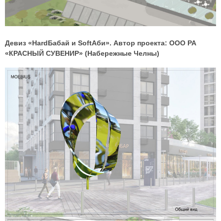
Девиз «HardБабай и SoftАби». Автор проекта: ООО РА
«КРАСНЫЙ СУВЕНИР» (Набережные Челны)