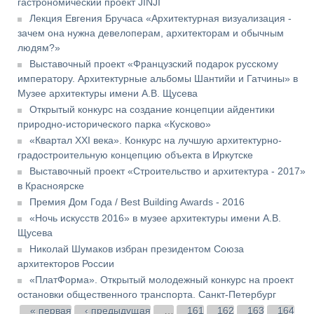
гастрономический проект JINJI
Лекция Евгения Бручаса «Архитектурная визуализация -
зачем она нужна девелоперам, архитекторам и обычным
людям?»
Выставочный проект «Французский подарок русскому
императору. Архитектурные альбомы Шантийи и Гатчины» в
Музее архитектуры имени А.В. Щусева
Открытый конкурс на создание концепции айдентики
природно-исторического парка «Кусково»
«Квартал XXI века». Конкурс на лучшую архитектурно-
градостроительную концепцию объекта в Иркутске
Выставочный проект «Строительство и архитектура - 2017»
в Красноярске
Премия Дом Года / Best Building Awards - 2016
«Ночь искусств 2016» в музее архитектуры имени А.В.
Щусева
Николай Шумаков избран президентом Союза
архитекторов России
«ПлатФорма». Открытый молодежный конкурс на проект
остановки общественного транспорта. Санкт-Петербург
Страницы
« первая
‹ предыдущая
…
161
162
163
164