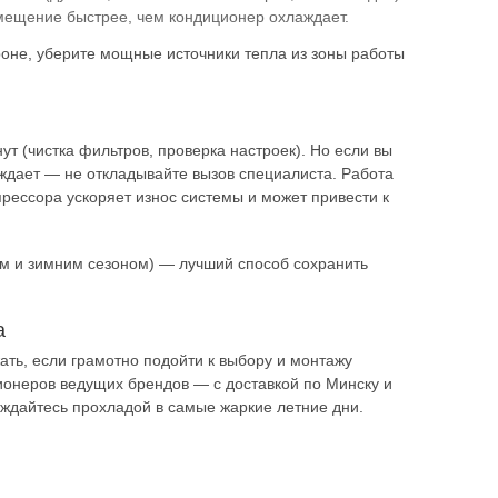
мещение быстрее, чем кондиционер охлаждает.
ороне, уберите мощные источники тепла из зоны работы
т (чистка фильтров, проверка настроек). Но если вы
ждает — не откладывайте вызов специалиста. Работа
рессора ускоряет износ системы и может привести к
им и зимним сезоном) — лучший способ сохранить
а
ть, если грамотно подойти к выбору и монтажу
ционеров ведущих брендов — с доставкой по Минску и
ждайтесь прохладой в самые жаркие летние дни.