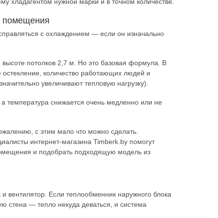
тему хладагентом нужной марки и в точном количестве.
и помещения
 справляться с охлаждением — если он изначально
 высоте потолков 2,7 м. Но это базовая формула. В
 остекление, количество работающих людей и
значительно увеличивают тепловую нагрузку).
 а температура снижается очень медленно или не
ожалению, с этим мало что можно сделать.
иалисты интернет-магазина Timberk.by помогут
помещения и подобрать подходящую модель из
 и вентилятор. Если теплообменник наружного блока
ую стена — тепло некуда деваться, и система