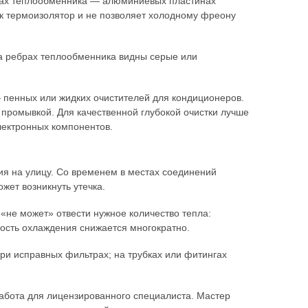
рах теплообменника — алюминиевых пластинах
как термоизолятор и не позволяет холодному фреону
на ребрах теплообменника видны серые или
 пенных или жидких очистителей для кондиционеров.
промывкой. Для качественной глубокой очистки лучше
лектронных компонентов.
я на улицу. Со временем в местах соединений
жет возникнуть утечка.
«не может» отвести нужное количество тепла:
ность охлаждения снижается многократно.
при исправных фильтрах; на трубках или фитингах
абота для лицензированного специалиста. Мастер