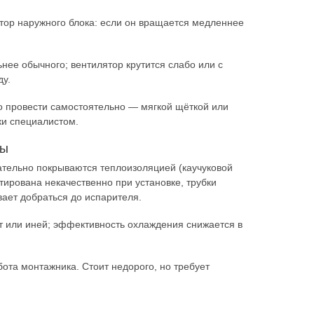
тор наружного блока: если он вращается медленнее
нее обычного; вентилятор крутится слабо или с
ду.
но провести самостоятельно — мягкой щёткой или
ки специалистом.
сы
ательно покрываются теплоизоляцией (каучуковой
тирована некачественно при установке, трубки
ает добраться до испарителя.
т или иней; эффективность охлаждения снижается в
ота монтажника. Стоит недорого, но требует