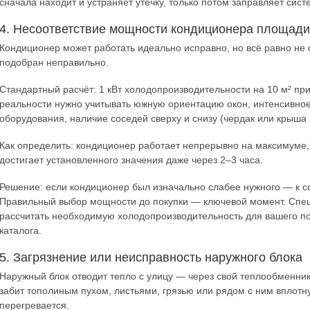
сначала находит и устраняет утечку, только потом заправляет сис
4. Несоответствие мощности кондиционера площад
Кондиционер может работать идеально исправно, но всё равно не
подобран неправильно.
Стандартный расчёт: 1 кВт холодопроизводительности на 10 м² при
реальности нужно учитывать южную ориентацию окон, интенсивное
оборудования, наличие соседей сверху и снизу (чердак или крыша 
Как определить: кондиционер работает непрерывно на максимуме,
достигает установленного значения даже через 2–3 часа.
Решение: если кондиционер был изначально слабее нужного — к с
Правильный выбор мощности до покупки — ключевой момент. Спец
рассчитать необходимую холодопроизводительность для вашего 
каталога.
5. Загрязнение или неисправность наружного блока
Наружный блок отводит тепло с улицу — через свой теплообменник
забит тополиным пухом, листьями, грязью или рядом с ним вплотн
перегревается.