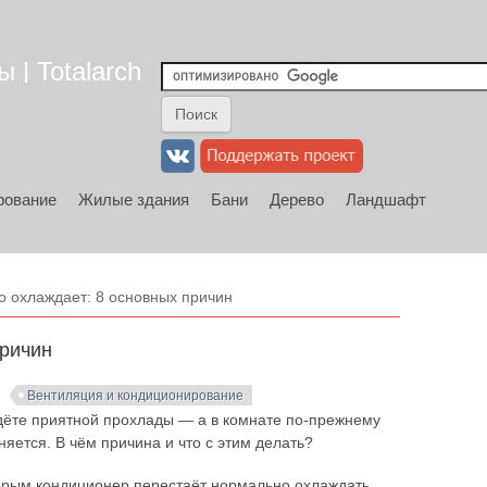
 | Totalarch
рование
Жилые здания
Бани
Дерево
Ландшафт
 охлаждает: 8 основных причин
причин
Вентиляция и кондиционирование
ждёте приятной прохлады — а в комнате по-прежнему
няется. В чём причина и что с этим делать?
торым кондиционер перестаёт нормально охлаждать