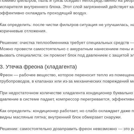
Помимо фильтров, пыль и грязь оседают непосредственно на реб
испарителя внутреннего блока. Этот слой загрязнений действует 
эффективно охлаждать проходящий воздух.
Как определить: после чистки фильтров ситуация не улучшилась, 
коричневые отложения.
Решение: очистка теплообменника требует специальных средств —
Можно провести самостоятельно с аккуратным нанесением пены и 
вызвать специалиста: он промоет блок под давлением с защитой э
3. Утечка фреона (хладагента)
Фреон — рабочее вещество, которое переносит тепло из помещени
трубопроводов, в клапанах или из-за механических повреждений мо
При недостаточном количестве хладагента кондиционер буквально 
давление в системе падает, компрессор перегревается, эффектив
Как определить: кондиционер работает, но слабо охлаждает даже 
видны масляные пятна; внутренний блок обмерзает снаружи.
Решение: самостоятельно дозаправить фреон невозможно — это р