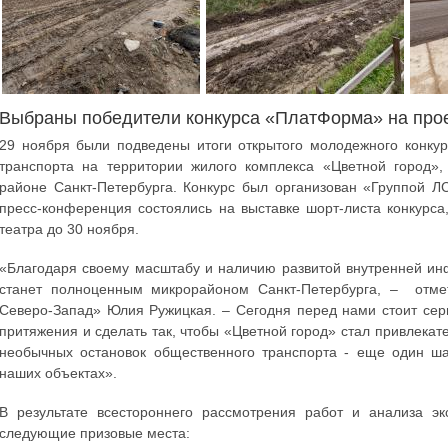
Выбраны победители конкурса «ПлатФорма» на прое
29 ноября были подведены итоги открытого молодежного конку
транспорта на территории жилого комплекса «Цветной город»,
районе Санкт-Петербурга. Конкурс был организован «Группой 
пресс-конференция состоялись на выставке шорт-листа конкурса
театра до 30 ноября.
«Благодаря своему масштабу и наличию развитой внутренней ин
станет полноценным микрорайоном Санкт-Петербурга, – отме
Северо-Запад» Юлия Ружицкая. – Сегодня перед нами стоит серь
притяжения и сделать так, чтобы «Цветной город» стал привлекат
необычных остановок общественного транспорта - еще один ш
наших объектах».
В результате всестороннего рассмотрения работ и анализа э
следующие призовые места: