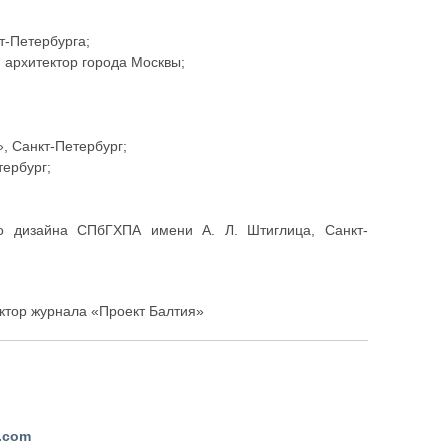
т-Петербурга;
й архитектор города Москвы;
, Санкт-Петербург;
тербург;
;
о дизайна СПбГХПА имени А. Л. Штиглица, Санкт-
ктор журнала «Проект Балтия»
a.com