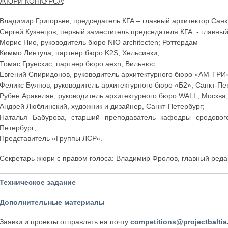
ЖЮРИ КОНКУРСА
:
Владимир Григорьев, председатель КГА – главный архитектор Санк
Сергей Кузнецов, первый заместитель председателя КГА - главны
Морис Нио, руководитель бюро NIO architecten; Роттердам
Киммо Линтула, партнер бюро K2S, Хельсинки;
Томас Грунскис, партнер бюро aexn; Вильнюс
Евгений Спиридонов, руководитель архитектурного бюро «АМ-ТРИ»
Феликс Буянов, руководитель архитектурного бюро «Б2», Санкт-Пе
Рубен Аракелян, руководитель архитектурного бюро WALL, Москва
Андрей Люблинский, художник и дизайнер, Санкт-Петербург;
Наталья Бабурова, старший преподаватель кафедры средовог
Петербург;
Представитель «Группы ЛСР».
Секретарь жюри с правом голоса: Владимир Фролов, главный реда
Техническое задание
Дополнительные материалы
Заявки и проекты отправлять на почту
competitions@projectbalti