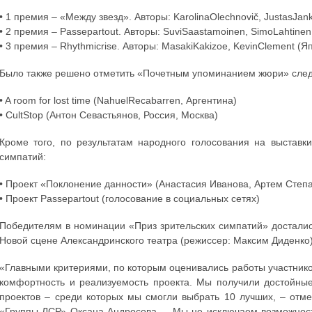
• 1 премия – «Между звезд». Авторы: KarolinaOlechnovič, JustasJanka
• 2 премия – Passepartout. Авторы: SuviSaastamoinen, SimoLahtine
• 3 премия – Rhythmicrise. Авторы: MasakiKakizoe, KevinClement (Я
Было также решено отметить «Почетным упоминанием жюри» сле
• A room for lost time (NahuelRecabarren, Аргентина)
• CultStop (Антон Севастьянов, Россия, Москва)
Кроме того, по результатам народного голосования на выставк
симпатий:
• Проект «Поклонение данности» (Анастасия Иванова, Артем Степан
• Проект Passepartout (голосование в социальных сетях)
Победителям в номинации «Приз зрительских симпатий» досталис
Новой сцене Александринского театра (режиссер: Максим Диденко)
«Главными критериями, по которым оценивались работы участник
комфортность и реализуемость проекта. Мы получили достойны
проектов – среди которых мы смогли выбрать 10 лучших, – отме
«Группы ЛСР» Оксана Андросова. – Мы не исключаем возможност