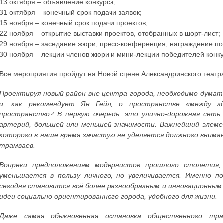
13 октября – объявление конкурса;
31 октября – конечный срок подачи заявок;
15 ноября – конечный срок подачи проектов;
22 ноября – открытие выставки проектов, отобранных в шорт-лист;
29 ноября – заседание жюри, пресс-конференция, награждение п
30 ноября – лекции членов жюри и мини-лекции победителей конку
Все мероприятия пройдут на Новой сцене Александринского театра 
Проектируя новый район вне центра города, необходимо думат
и, как рекомендует Ян Гейл, о пространстве «между з
пространство? В первую очередь, это улично-дорожная сеть
артерий, большей или меньшей значимости. Важнейший элем
которого в наше время зачастую не уделяется должного вниман
трамваев.
Вопреки предположениям модернистов прошлого столетия,
уменьшается в пользу личного, но увеличивается. Именно п
сегодня становится всё более разнообразным и инновационным
идеи социально ориентированного города, удобного для жизни.
Даже самая обыкновенная остановка общественного тра