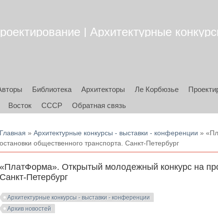
роектирование | Архитектурные конкурсы
Авторы
Библиотека
Архитекторы
Ле Корбюзье
Проекти
Восток
СССР
Обратная связь
Вы здесь
Главная
»
Архитектурные конкурсы - выставки - конференции
» «Пл
остановки общественного транспорта. Санкт-Петербург
«ПлатФорма». Открытый молодежный конкурс на про
Санкт-Петербург
Архитектурные конкурсы - выставки - конференции
Архив новостей