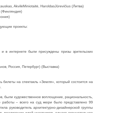
uskas, AkvilėMiniotaitė, HaroldasJūrevičius (Литва)
n (Финляндия)
пония)
дующие проекты:
и и в интернете были присуждены призы зрительских
ов, Россия, Петербург) (Выставка)
ь билеты на спектакль «Земля», который состоится на
.
ов, были художественное воплощение, рациональность,
е работы – всего на суд жюри было представлено 99
тила руководитель архитектурно-дизайнерской группы
ь реализации идей участников, однако окончательное