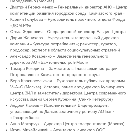
Переделкино (Москва)
Дмитрий Герасименко – Генеральный директор АНО «Центр
компетенций развития городской среды Камчатского края»
Ксения Голубева – Руководитель проектного отдела Фонда
«ДОМ.РФ»
Ольга Жданович – Операционный директор Ельцин Центра
Дария Женихова – Учредитель и генеральный директор
компании «Культура потребления»; режиссер, куратор,
продюсер, эксперт в области социокультурных стратегий
Александр Козаренко – Заместитель генерального
директора АО «Бамтоннельстрой-Мост»
Тамара Кокорина – Заместитель Главы администрации
Петропавловск-Камчатского городского округа
Вера Красносельская – Руководитель публичных программ
V–A–C (Москва). Историк, ранее арт-директор Культурного
центра ЗИЛ и заместитель директора Центра современного
искусства имени Сергея Курехина (Санкт-Петербург)
Андрей Лакеев – Исполнительный Вице-президент,
управляющий по Дальневосточному региону АО Банк
«Газпромбанк»
Анна Макарчук – Директор Центра толерантности (Москва)
Игорь Михайлицкий – Архитектор, директор ООО