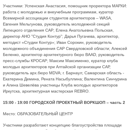
Участники: Успенская Анастасия, помощник проректора МАРХИ:
работа с молодежью и внеучебным программам, куратор
Всемирной ассоциации студентов архитекторов – WASA,
Евгения Мельгунова, руководитель молодежной секций
Липецкого отделения САР; Елена Анатольевна Польская,
директор АНО "Студия Контур"; Дарья Пугачева, архитектор,
методист «Студии Контур»; Иван Сорокин, руководитель
молодежного объединения САР Свердловской области; Алексей
Беленко, архитектор архитектурного бюро BAAD, руководитель
пресс-службы КРОСАР; Максим Максименко, куратор клуба
молодых архитекторов при Алтайской организации САР,
руководитель арх.бюро MDVA; г. Барнаул; Самарская область -
Екатерина Демина, Рената Насыбуллина; Валентина Синчурина
и Алина Шевелёва участницы Клуба молодых архитекторов
Иркутска, архитектурная мастерская REBRO.
15:00 - 19:00 ГОРОДСКОЙ ПРОЕКТНЫЙ ВОРКШОП – часть 2
Место: ОБРАЗОВАТЕЛЬНЫЙ ЦЕНТР
Участники разработают концепцию благоустройства площади