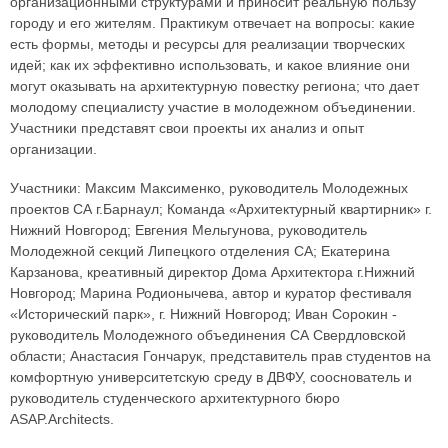
организационными структурами и приносит реальную пользу
городу и его жителям. Практикум отвечает на вопросы: какие
есть формы, методы и ресурсы для реализации творческих
идей; как их эффективно использовать, и какое влияние они
могут оказывать на архитектурную повестку региона; что дает
молодому специалисту участие в молодежном объединении.
Участники представят свои проекты их анализ и опыт
организации.
Участники: Максим Максименко, руководитель Молодежных
проектов СА г.Барнаул; Команда «Архитектурный квартирник» г.
Нижний Новгород; Евгения Мельгунова, руководитель
Молодежной секций Липецкого отделения СА; Екатерина
Карзанова, креативный директор Дома Архитектора г.Нижний
Новгород; Марина Родионычева, автор и куратор фестиваля
«Исторический парк», г. Нижний Новгород; Иван Сорокин -
руководитель Молодежного объединения СА Свердловской
области; Анастасия Гончарук, представитель прав студентов на
комфортную университетскую среду в ДВФУ, сооснователь и
руководитель студенческого архитектурного бюро
ASAP.Architects.