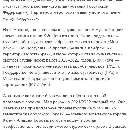
марта – ФАУ «Единый научно-исследовательский и проектный
институт пространственного планирования Российской
Федерации»). Партнером мероприятий выступила компания
«Стоунхендж.рус».
На семинаре, проходившем в Государственном музее истории
космонавтики имени К.Э. Циолковского, были представлены
лучшие работы участников образовательного проекта «Моя
река» — концептуальные проекты развития прибрежных
территорий Москвы-реки, авторы которых стали финалистами
смотров студенческих работ 2018–2021 годов. В их числе —
студенты Российского университета дружбы народов (РУДН),
Государственного университета по землеустройству (ГУЗ) и
Московского государственного университета геодезии и
картографии (МИИГАиК).
Отдельное внимание было уделено образовательной
программе проекта «Моя река» на 2021/2022 учебный год. Она
реализуется при поддержке Управы города Калуги и лично
заместителя Городского Головы — главного архитектора города
Калуги Алексея Комова, который вошел в состав
профессионального жюри смотра студенческих работ. В рамках