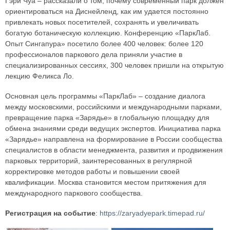
Гэри Чуа – рассказали о том, почему современный парк должен
ориентироваться на Диснейленд, как им удается постоянно
привлекать новых посетителей, сохранять и увеличивать
богатую ботаническую коллекцию. Конференцию «ПаркЛаб.
Опыт Сингапура» посетило более 400 человек: более 120
профессионалов паркового дела приняли участие в
специализированных сессиях, 300 человек пришли на открытую
лекцию Феликса Ло.
Основная цель программы «ПаркЛаб» – создание диалога
между московскими, российскими и международными парками,
превращение парка «Зарядье» в глобальную площадку для
обмена знаниями среди ведущих экспертов. Инициатива парка
«Зарядье» направлена на формирование в России сообщества
специалистов в области менеджмента, развития и продвижения
парковых территорий, заинтересованных в регулярной
корректировке методов работы и повышении своей
квалификации. Москва становится местом притяжения для
международного паркового сообщества.
Регистрация на событие
:
https://zaryadyepark.timepad.ru/