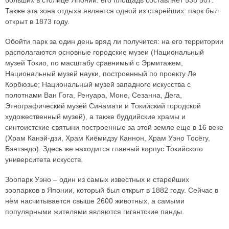
Также эта зона отдыха является одной из старейших: парк был
открыт в 1873 году.
Обойти парк за один день вряд ли получится: на его территории
располагаются основные городские музеи (Национальный
музей Токио, по масштабу сравнимый с Эрмитажем,
Национальный музей науки, построенный по проекту Ле
Корбюзье; Национальный музей западного искусства с
полотнами Ван Гога, Ренуара, Моне, Сезанна, Дега,
Этнографический музей Синамати и Токийский городской
художественный музей), а также буддийские храмы и
синтоистские святыни построенные за этой земле еще в 16 веке
(Храм Канэй-дзи, Храм Киёмидзу Каннон, Храм Уэно Тосёгу,
Бэнтэндо). Здесь же находится главный корпус Токийского
университета искусств.
Зоопарк Уэно – один из самых известных и старейших
зоопарков в Японии, который был открыт в 1882 году. Сейчас в
нём насчитывается свыше 2600 животных, а самыми
популярными жителями являются гигантские панды.