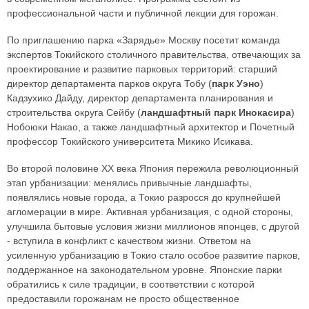
профессиональной части и публичной лекции для горожан.
По приглашению парка «Зарядье» Москву посетит команда
экспертов Токийского столичного правительства, отвечающих за
проектирование и развитие парковых территорий: старший
директор департамента парков округа Тобу (
парк Уэно
)
Кадзухико Дайду, директор департамента планирования и
строительства округа Сейбу (
ландшафтный парк Инокасира
)
Нобоюки Накао, а также ландшафтный архитектор и Почетный
профессор Токийского университета Микико Исикава.
Во второй половине ХХ века Япония пережила революционный
этап урбанизации: менялись привычные ландшафты,
появлялись новые города, а Токио разросся до крупнейшей
агломерации в мире. Активная урбанизация, с одной стороны,
улучшила бытовые условия жизни миллионов японцев, с другой
- вступила в конфликт с качеством жизни. Ответом на
усиленную урбанизацию в Токио стало особое развитие парков,
поддержанное на законодательном уровне. Японские парки
обратились к силе традиции, в соответствии с которой
предоставили горожанам не просто общественное