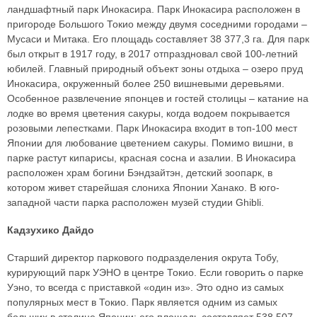
ландшафтный парк Инокасира. Парк Инокасира расположен в
пригороде Большого Токио между двумя соседними городами –
Мусаси и Митака. Его площадь составляет 38 377,3 га. Для парк
был открыт в 1917 году, в 2017 отпраздновал свой 100-летний
юбилей. Главный природный объект зоны отдыха – озеро пруд
Инокасира, окруженный более 250 вишневыми деревьями.
Особенное развлечение японцев и гостей столицы – катание на
лодке во время цветения сакуры, когда водоем покрывается
розовыми лепестками. Парк Инокасира входит в топ-100 мест
Японии для любование цветением сакуры. Помимо вишни, в
парке растут кипарисы, красная сосна и азалии. В Инокасира
расположен храм богини Бэндзайтэн, детский зоопарк, в
котором живет старейшая слониха Японии Ханако. В юго-
западной части парка расположен музей студии Ghibli.
Кадзухико Дайдо
Старший директор паркового подразделения окрута Тобу,
курирующий парк УЭНО в центре Токио. Если говорить о парке
Уэно, то всегда с приставкой «один из». Это одно из самых
популярных мест в Токио. Парк является одним из самых
больших в столице Японии: его площадь составляет 538 507.