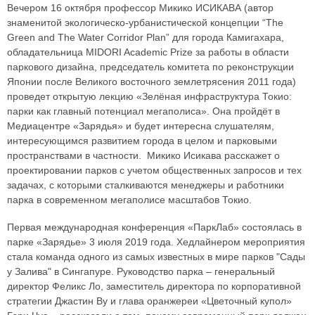
Вечером 16 октября профессор Микико ИСИКАВА (автор
знаменитой экологическо-урбанистической концепции “The
Green and The Water Corridor Plan” для города Камигахара,
обладательница MIDORI Academic Prize за работы в области
паркового дизайна, председатель комитета по реконструкции
Японии после Великого восточного землетрясения 2011 года)
проведет открытую лекцию «Зелёная инфраструктура Токио:
парки как главный потенциал мегаполиса». Она пройдёт в
Медиацентре «Зарядья» и будет интересна слушателям,
интересующимся развитием города в целом и парковыми
пространствами в частности. Микико Исикава расскажет о
проектировании парков с учетом общественных запросов и тех
задачах, с которыми сталкиваются менеджеры и работники
парка в современном мегаполисе масштабов Токио.
Первая международная конференция «ПаркЛаб» состоялась в
парке «Зарядье» 3 июля 2019 года. Хедлайнером мероприятия
стала команда одного из самых известных в мире парков "Сады
у Залива" в Сингапуре. Руководство парка – генеральный
директор Феликс Ло, заместитель директора по корпоративной
стратегии Джастин Ву и глава оранжереи «Цветочный купол»