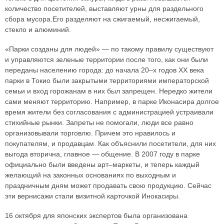
количество посетителей, выставляют урны для раздельного
сбора мусора.Его разделяют на сжигаемый, несжигаемый,
стекло и алюминий.
«Парки созданы для людей» — по такому правилу существуют
и управляются зеленые территории после того, как они были
переданы населению города: до начала 20–х годов XX века
парки в Токио были закрытыми территориями императорской
семьи и вход горожанам в них был запрещен. Нередко жители
сами меняют территорию. Например, в парке Иконасира долгое
время жители без согласования с администрацией устраивали
стихийные рынки. Запреты не помогали, люди все равно
организовывали торговлю. Причем это нравилось и
покупателям, и продавцам. Как объяснили посетители, для них
выгода вторична, главное — общение. В 2007 году в парке
официально были введены арт–маркеты, и теперь каждый
желающий на законных основаниях по выходным и
праздничным дням может продавать свою продукцию. Сейчас
эти вернисажи стали визитной карточкой Инокасиры.
16 октября для японских экспертов была организована