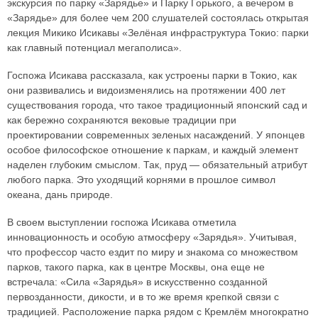
экскурсия по парку «Зарядье» и Парку Горького, а вечером в
«Зарядье» для более чем 200 слушателей состоялась открытая
лекция Микико Исикавы «Зелёная инфраструктура Токио: парки
как главный потенциал мегаполиса».
Госпожа Исикава рассказала, как устроены парки в Токио, как
они развивались и видоизменялись на протяжении 400 лет
существования города, что такое традиционный японский сад и
как бережно сохраняются вековые традиции при
проектировании современных зеленых насаждений. У японцев
особое философское отношение к паркам, и каждый элемент
наделен глубоким смыслом. Так, пруд — обязательный атрибут
любого парка. Это уходящий корнями в прошлое символ
океана, дань природе.
В своем выступлении госпожа Исикава отметила
инновационность и особую атмосферу «Зарядья». Учитывая,
что профессор часто ездит по миру и знакома со множеством
парков, такого парка, как в центре Москвы, она еще не
встречала: «Сила «Зарядья» в искусственно созданной
первозданности, дикости, и в то же время крепкой связи с
традицией. Расположение парка рядом с Кремлём многократно