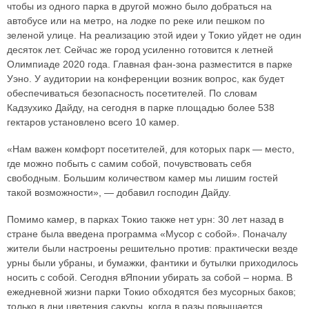
чтобы из одного парка в другой можно было добраться на
автобусе или на метро, на лодке по реке или пешком по
зеленой улице. На реализацию этой идеи у Токио уйдет не один
десяток лет. Сейчас же город усиленно готовится к летней
Олимпиаде 2020 года. Главная фан-зона разместится в парке
Уэно. У аудитории на конференции возник вопрос, как будет
обеспечиваться безопасность посетителей. По словам
Кадзухико Дайду, на сегодня в парке площадью более 538
гектаров установлено всего 10 камер.
«Нам важен комфорт посетителей, для которых парк — место,
где можно побыть с самим собой, почувствовать себя
свободным. Большим количеством камер мы лишим гостей
такой возможности», — добавил господин Дайду.
Помимо камер, в парках Токио также нет урн: 30 лет назад в
стране была введена программа «Мусор с собой». Поначалу
жители были настроены решительно против: практически везде
урны были убраны, и бумажки, фантики и бутылки приходилось
носить с собой. Сегодня вЯпонии убирать за собой – норма. В
ежедневной жизни парки Токио обходятся без мусорных баков;
только в дни цветения сакуры, когда в разы повышается