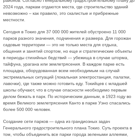
районов. Согласно Генеральному градостроительному плану до
2024 года, паркам отдаются места, где строительство зданий
невозможно – как правило, это скалистые и прибрежные
местности.
Сегодня в Токио для 37 000 000 жителей обустроено 11 000
парков разного значения, подчинения и размера. Для горожан
садовые территории — это не только места для отдыха,
общения и занятий спортом, но еще и стратегические объекты
в периоды стихийных бедствий — убежища в случае шторма,
тайфуна, урагана или землетрясения. В каждом парке есть
площадка, оборудованная всем необходимым на случай
экстремальных ситуаций (локальная электростанция, палатки,
лавочки), где также можно готовить еду. Токийцев с младшей
школы обучают, что в случае опасности необходимо первым
делом бежать в парк. По историческим данным, в 1923 году во
время Великого землетрясения Канто в парке Уэно спасались
более 500 000 человек.
Создание сети парков — одна из грандиозных задач
Генерального градостроительного плана Токио. Суть проекта в
том, чтобы объединить все парки города зелеными аллеями,