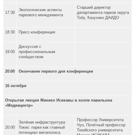
Старший директор
Экологические аспекты
17:30
департамента парков округа
паркового менеджмента
Тобу, Казухико ДАИДО
18:30
Пресс-конференция
Дискуссия с
19:00
профессиональным
сообществом
20:00
Окончание первого дня конференции
16 октября
Открытая лекция Микико Исикавы в холле павильона
«Медиацентр»
Профессор Университета
Зелёная инфраструктура
Чуо, Почётный профессор
20:00
Токио: парки как главный
Токийского университета
потенциал мегаполиса