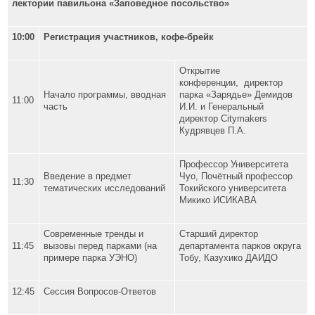
лектории павильона «Заповедное посольство»
10:00
Регистрация участников, кофе-брейк
Открытие
конференции, директор
Начало программы, вводная
парка «Зарядье» Демидов
11:00
часть
И.И. и Генеральный
директор Citymakers
Кудрявцев П.А.
Профессор Университета
Введение в предмет
Чуо, Почётный профессор
11:30
тематических исследований
Токийского университета
Микико ИСИКАВА
Современные тренды и
Старший директор
11:45
вызовы перед парками (на
департамента парков округа
примере парка УЭНО)
Тобу, Казухико ДАИДО
12:45
Сессия Вопросов-Ответов