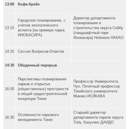
13:00
Кофе-брейк
Директор департамента
Городское планирование, с
планирования и
учётом экологического
13:15
строительства округа Сейбу
аспекта (на примере парка
(ландшафтный парк
ИНОКАСИРА)
Инокасира) Нобоюки НАКАО
14:15
Сессия Вопросов-Ответов
14:30
Обеденный перерыв
Перспективы планирования
Профессор Университета
парков и открытых
Чуо, Почётный профессор
16:00
(общественных) пространств
Токийского университета
в общей градостроительной
Микико ИСИКАВА
концепции Токио
Старший директор
Особенности паркового
16:30
департамента парков округа
менеджмента Токио
Тобу, Казухико ДАИДО