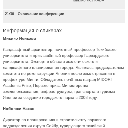
Микико ИСИКАВА
2
1
:
3
0
Окончание
конференции
Информация о спикерах
Микико Исикава
Ландшафтный архитектор, почетный профессор Токийского
университета и приглашённый профессор Гарвардского
университета. Эксперт в области экологического и
ландшафтного планирования города. Являлась председателем
комитета по реконструкции Японии после землетрясения в
префектуре Мияги. Обладатель почётных наград MIDORI
Academic Prize, Первого приза Министерства
землепользования, инфраструктуры, транспорта и туризма
Японии за создание городского парка в 2008 году.
Нобоюки Накао
Директор по планированию и строительству паркового
подразделения округа Сейбу, курирующего токийский