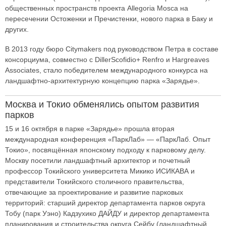
общественных пространств проекта Allegoria Mosca на
пересечении Остоженки и Пречистенки, нового парка в Баку и
других.
В 2013 году бюро Citymakers под руководством Петра в составе
консорциума, совместно с DillerScofidio+ Renfro и Hargreaves
Associates, стало победителем международного конкурса на
ландшафтно-архитектурную концепцию парка «Зарядье».
Москва и Токио обменялись опытом развития
парков
15 и 16 октября в парке «Зарядье» прошла вторая
международная конференция «ПаркЛаб» — «ПаркЛаб. Опыт
Токио», посвящённая японскому подходу к парковому делу.
Москву посетили ландшафтный архитектор и почетный
профессор Токийского университета Микико ИСИКАВА и
представители Токийского столичного правительства,
отвечающие за проектирование и развитие парковых
территорий: старший директор департамента парков округа
Тобу (парк Уэно) Кадзухико ДАЙДУ и директор департамента
планирования и строительства округа Сейбу (ландшафтный