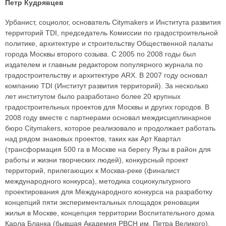
Петр Кудрявцев
Урбанист, социолог, основатель Citymakers и Института развития
территорий TDI, председатель Комиссии по градостроительной
политике, архитектуре и строительству Общественной палаты
города Москвы второго созыва. С 2005 по 2008 годы был
издателем и главным редактором популярного журнала по
градостроительству и архитектуре ARX. В 2007 году основал
компанию TDI (Институт развития территорий). За несколько
лет институтом было разработано более 20 крупных
градостроительных проектов для Москвы и других городов. В
2008 году вместе с партнерами основал междисциплинарное
бюро Citymakers, которое реализовало и продолжает работать
над рядом знаковых проектов, таких как Арт Квартал
(трансформация 500 га в Москве на берегу Яузы в район для
работы и жизни творческих людей), конкурсный проект
территорий, прилегающих к Москва-реке (финалист
международного конкурса), методика социокультурного
проектирования для Международного конкурса на разработку
концепций пяти экспериментальных площадок реновации
жилья в Москве, концепция территории Воспитательного дома
Карла Бланка (бывшая Академия РВСН им. Петра Великого),