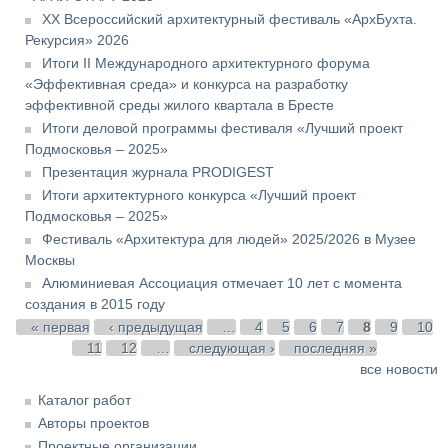
XX Всероссийский архитектурный фестиваль «АрхБухта.
Рекурсия» 2026
Итоги II Международного архитектурного форума
«Эффективная среда» и конкурса на разработку
эффективной среды жилого квартала в Бресте
Итоги деловой программы фестиваля «Лучший проект
Подмосковья – 2025»
Презентация журнала PRODIGEST
Итоги архитектурного конкурса «Лучший проект
Подмосковья – 2025»
Фестиваль «Архитектура для людей» 2025/2026 в Музее
Москвы
Алюминиевая Ассоциация отмечает 10 лет с момента
создания в 2015 году
Страницы
« первая
‹ предыдущая
…
4
5
6
7
8
9
10
11
12
…
следующая ›
последняя »
все новости
Каталог работ
Авторы проектов
Проектные организации