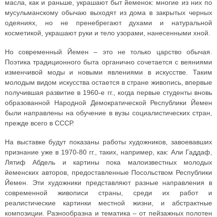
масла, как и раньше, украшают быт йеменок: многие из них по
мусульманскому обычаю выходят из дома в закрытых черных
одеяниях, но не пренебрегают духами и натуральной
косметикой, украшают руки и тело узорами, нанесенными хной.
Но современный Йемен – это не только царство обычая.
Поэтика традиционного быта органично сочетается с веяниями
изменчивой моды и новыми явлениями в искусстве. Таким
молодым видом искусства остается в стране живопись, впервые
получившая развитие в 1960-е гг., когда первые студенты вновь
образованной Народной Демократической Республики Йемен
были направлены на обучение в вузы социалистических стран,
прежде всего в СССР.
На выставке будут показаны работы художников, завоевавших
признание уже в 1970-80 гг., таких, например, как: Али Гаддаф,
Лятиф Абдель и картины пока малоизвестных молодых
йеменских авторов, предоставленные Посольством Республики
Йемен. Эти художники представляют разные направления в
современной живописи страны, среди их работ и
реалистические картинки местной жизни, и абстрактные
композиции. Разнообразна и тематика – от пейзажных полотен