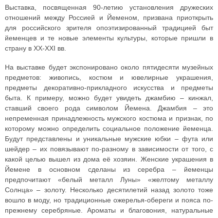
Выставка, посвященная 90-летию установления дружеских
отношений между Россией и Йеменом, призвана приоткрыть
для российского зрителя опоэтизированный традицией быт
йеменцев и те новые элементы культуры, которые пришли в
страну в XX-XXI вв.
На выставке будет экспонировано около пятидесяти музейных
предметов: живопись, костюм и ювелирные украшения,
предметы декоративно-прикладного искусства и предметы
быта. К примеру, можно будет увидеть джамбию – кинжал,
ставший своего рода символом Йемена. Джамбия – это
непременная принадлежность мужского костюма и признак, по
которому можно определить социальное положение йеменца.
Будут представлены и уникальные мужские юбки – фута или
шейдер – их повязывают по-разному в зависимости от того, с
какой целью вышел из дома её хозяин. Женские украшения в
Йемене в основном сделаны из серебра – йеменцы
предпочитают «белый металл Луны» «желтому металлу
Солнца» – золоту. Несколько десятилетий назад золото тоже
вошло в моду, но традиционные ожерелья-обереги и пояса по-
прежнему серебряные. Ароматы и благовония, натуральные