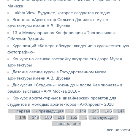
Манеже
Lakhta View: Будущее, которое создается сегодня
Выставка «Архитектор Сильвио Данини» в музее
архитектуры имени А.В. Щусева
13-я Международная Конференция «Прогрессивные
Оболочки Зданий»
Курс лекций «Камера-обскура: введение в художественную
фотографию»
Конкурс на летнюю застройку внутреннего двора Музея
архитектуры
Детские летние курсы в Государственном музее
архитектуры имени А.В. Щусева
Дискуссия «Стадионы: жизнь до и после Чемпионата» в
рамках выставки «АРХ Москва 2018»
Конкурс архитектурных и дизайнерских проектов для
студентов и молодых архитекторов «АРХпроект» 2018
Страницы
« первая
‹ предыдущая
…
144
145
146
147
148
149
150
151
152
…
следующая ›
последняя »
все новости