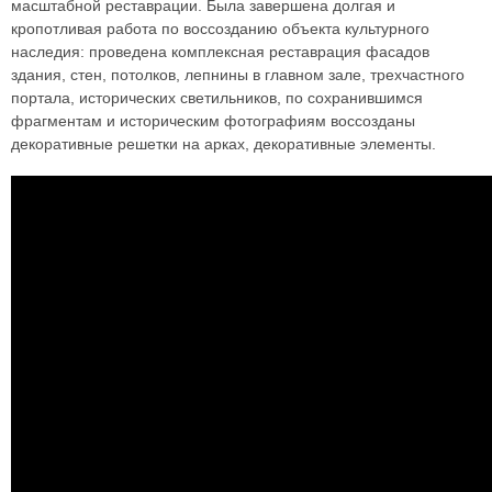
масштабной реставрации. Была завершена долгая и
кропотливая работа по воссозданию объекта культурного
наследия: проведена комплексная реставрация фасадов
здания, стен, потолков, лепнины в главном зале, трехчастного
портала, исторических светильников, по сохранившимся
фрагментам и историческим фотографиям воссозданы
декоративные решетки на арках, декоративные элементы.