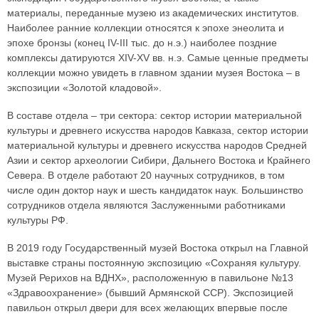
материалы, переданные музею из академических институтов.
Наиболее ранние коллекции относятся к эпохе энеолита и
эпохе бронзы (конец IV-III тыс. до н.э.) наиболее поздние
комплексы датируются XIV-XV вв. н.э. Самые ценные предметы
коллекции можно увидеть в главном здании музея Востока – в
экспозиции «Золотой кладовой».
В составе отдела – три сектора: сектор истории материальной
культуры и древнего искусства народов Кавказа, сектор истории
материальной культуры и древнего искусства народов Средней
Азии и сектор археологии Сибири, Дальнего Востока и Крайнего
Севера. В отделе работают 20 научных сотрудников, в том
числе один доктор наук и шесть кандидаток наук. Большинство
сотрудников отдела являются Заслуженными работниками
культуры РФ.
В 2019 году Государственный музей Востока открыл на Главной
выставке страны постоянную экспозицию «Сохраняя культуру.
Музей Рерихов на ВДНХ», расположенную в павильоне №13
«Здравоохранение» (бывший Армянской ССР). Экспозицией
павильон открыл двери для всех желающих впервые после