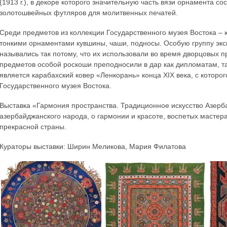
(1913 г.), в декоре которого значительную часть вязи орнамента с
золотошвейных футляров для молитвенных печатей.
Среди предметов из коллекции Государственного музея Востока –
тонкими орнаментами кувшины, чаши, подносы. Особую группу экс
назывались так потому, что их использовали во время дворцовых пр
предметов особой роскоши преподносили в дар как дипломатам, т
является карабахский ковер «Ленкорань» конца XIX века, с которог
Государственного музея Востока.
Выставка «Гармония пространства. Традиционное искусство Азерб
азербайджанского народа, о гармонии и красоте, воспетых мастер
прекрасной страны.
Кураторы выставки: Ширин Меликова, Мария Филатова