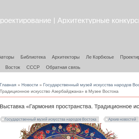
роектирование | Архитектурные конкурсы
Авторы
Библиотека
Архитекторы
Ле Корбюзье
Проекти
Восток
СССР
Обратная связь
Вы здесь
Главная
»
Новости
»
Государственный музей искусства народов Во
Традиционное искусство Азербайджана» в Музее Востока
Выставка «Гармония пространства. Традиционное ис
Государственный музей искусства народов Востока
Архив новостей