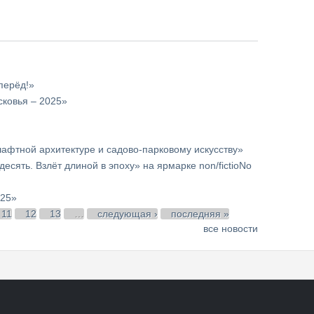
перёд!»
ковья – 2025»
афтной архитектуре и садово-парковому искусству»
десять. Взлёт длиной в эпоху» на ярмарке non/fictioNo
025»
11
12
13
…
следующая ›
последняя »
все новости