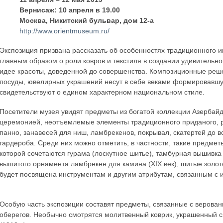
Вернисаж: 10 апреля в 19.00
Москва, Никитский бульвар, дом 12-а
http://www.orientmuseum.ru/
Экспозиция призвана рассказать об особенностях традиционного и
главным образом о роли ковров и текстиля в создании удивительно
идее красоты, доведенной до совершенства. Композиционные реш
посуды, ювелирных украшений несут в себе веками формировавшу
свидетельствуют о едином характерном национальном стиле.
Посетители музея увидят предметы из богатой коллекции Азербайд
церемонией, неотъемлемые элементы традиционного приданого, р
панно, занавесей для ниш, ламбрекенов, покрывал, скатертей до 
гардероба. Среди них можно отметить, в частности, такие предметы,
которой сочетаются гурама (лоскутное шитье), тамбурная вышивка
вышитого орнамента ламбрекен для камина (XIX век); шитые золото
будет посвящена инструментам и другим атрибутам, связанным с и
Особую часть экспозиции составят предметы, связанные с верова
оберегов. Необычно смотрятся молитвенный коврик, украшенный с