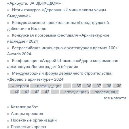
«АрхБухта. ЗА В|Ы|ХОДОМ»
Итоги конкурса «Деревянный минимализм улицы
Смидовича»
Конкурс эскизных проектов стелы «Город трудовой
доблести» в Вологде
Конкурсная программа фестиваля «Архитектурное
наследие» 2024
Всероссийская инженерно-архитектурная премия 100+
Awards 2024
Конференция «Андрей Штакеншнейдер и современная
архитектура Ленинградской области»
Международный форум деревянного строительства
«Дерево в архитектуре» 2024
Страницы
« первая
‹ предыдущая
…
35
36
37
38
39
40
41
42
43
…
следующая ›
последняя »
все новости
Каталог работ
Авторы проектов
Проектные организации
Разместить проект