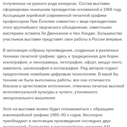
полученные на разного рода конкурсах. Состав выставки
сформирован нынешним президентом основанной в 1968 году
Ассоциации корейской современной печатной графики
профессором Лим Ёнгилем совместно с вице-президентами
этого крупнейшего творческого объединения, известными
мастерами эстампа Ли Джонханом и Чон Хонджо. Большинство
участников выставки представят свои работы в России впервые.
В экспозиции собраны произведения, созданные в различных
техниках печатной графики: здесь и традиционная для Кореи
ксилография, и линогравюра, литография, офорт, меццо-тинто,
акватинта, шелкография и коллаграфия. Ряд авторов отдают
предпочтение новейшим цифровым технологиям. В какой бы
технике не были выполнены работы, все они отличаются
блеском и артистизмом исполнения, отмечены печатью высокой
интеллектуальной культуры и чуткого, утонченного
эмоционального мышления.
Хотя на выставке можно будет познакомиться с образцами
южнокорейской графики 1980–90-х годов, бесспорно
преобладают в экспозиции произведения последних двух
десятилетий. Господство в южнокорейском искусстве XXI