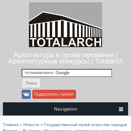
Архитектура и проектирование |
Архитектурные конкурсы | Totalarch
Navigation
Вы здесь
Главная
»
Новости
»
Государственный музей искусства народов
Востока
» Выставка «Многоголосие: современная печатная