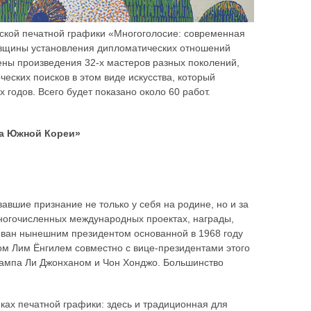
ской печатной графики «Многоголосие: современная
овщины установления дипломатических отношений
ены произведения 32-х мастеров разных поколений,
еских поисков в этом виде искусства, который
 годов. Всего будет показано около 60 работ.
ка Южной Кореи»
авшие признание не только у себя на родине, но и за
многочисленных международных проектах, награды,
ован нынешним президентом основанной в 1968 году
м Лим Ёнгилем совместно с вице-президентами этого
тампа Ли Джонханом и Чон Хонджо. Большинство
ках печатной графики: здесь и традиционная для