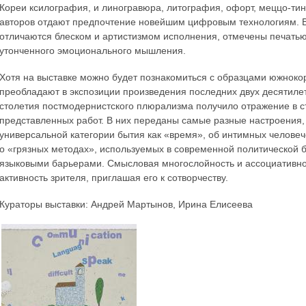
Кореи ксилография, и линогравюра, литография, офорт, меццо-тин
авторов отдают предпочтение новейшим цифровым технологиям. В 
отличаются блеском и артистизмом исполнения, отмечены печатью 
утонченного эмоционального мышления.
Хотя на выставке можно будет познакомиться с образцами южноко
преобладают в экспозиции произведения последних двух десятилет
столетия постмодернистского плюрализма получило отражение в с
представленных работ. В них переданы самые разные настроения, 
универсальной категории бытия как «время», об интимных человеч
о «грязных методах», используемых в современной политической 
языковыми барьерами. Смысловая многослойность и ассоциативно
активность зрителя, приглашая его к сотворчеству.
Кураторы выставки: Андрей Мартынов, Ирина Елисеева