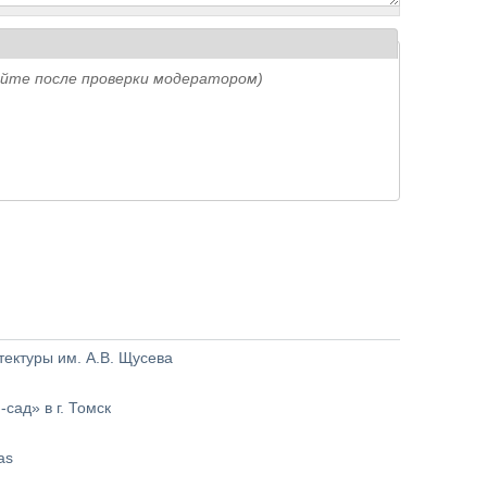
айте после проверки модератором)
тектуры им. А.В. Щусева
сад» в г. Томск
as