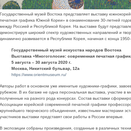
Государственный музей Востока представляет выставку южнокорей
печатная графика Южной Кореи» в ознаменование 30-летней год
между Россией и Республикой Корея. На выставке будут представл
демонстрируя широкий спектр художественных направлений и творч
динамично развивается в Республике Корея, начиная с конца 1950-х
Государственный музей искусства народов Востока
Выставка «Многоголосие: современная печатная графи
5 августа – 30 августа 2020 г.
Москва, Никитский бульвар, 12а
https://www.orientmuseum.ru/
Авторы работ в основном уже именитые художники-графики, завоев
рубежом. В их багаже не одна персональная выставка, участие в 
полученные на разного рода конкурсах. Состав выставки сформир
Ассоциации корейской современной печатной графики профессоро
крупнейшего творческого объединения, известными мастерами эс
участников выставки представят свои работы в России впервые.
В экспозиции собраны произведения, созданные в различных техни