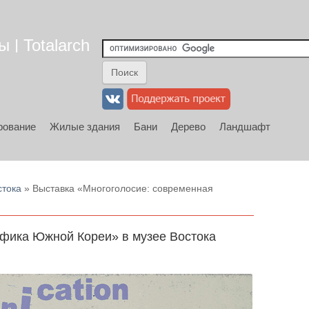
 | Totalarch
рование
Жилые здания
Бани
Дерево
Ландшафт
стока
» Выставка «Многоголосие: современная
афика Южной Кореи» в музее Востока