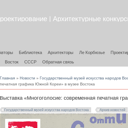
роектирование | Архитектурные конкурсы
Авторы
Библиотека
Архитекторы
Ле Корбюзье
Проекти
Восток
СССР
Обратная связь
Вы здесь
Главная
»
Новости
»
Государственный музей искусства народов Во
печатная графика Южной Кореи» в музее Востока
Выставка «Многоголосие: современная печатная гр
Государственный музей искусства народов Востока
Архив новостей