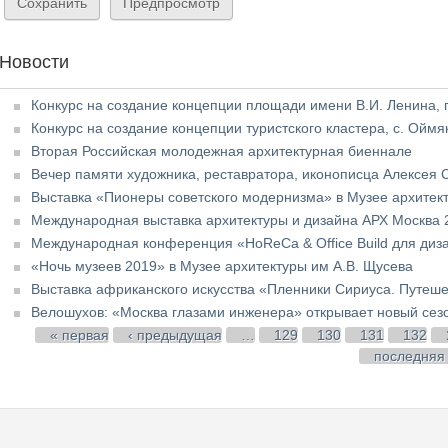
Новости
Конкурс на создание концепции площади имени В.И. Ленина, г.
Конкурс на создание концепции туристского кластера, с. Оймя
Вторая Российская молодежная архитектурная биеннале
Вечер памяти художника, реставратора, иконописца Алексея
Выставка «Пионеры советского модернизма» в Музее архитек
Международная выставка архитектуры и дизайна АРХ Москва 
Международная конференция «HoReCa & Office Build для диз
«Ночь музеев 2019» в Музее архитектуры им А.В. Щусева
Выставка африканского искусства «Пленники Сириуса. Путеше
Велошухов: «Москва глазами инженера» открывает новый сез
Страницы
« первая
‹ предыдущая
…
129
130
131
132
последняя