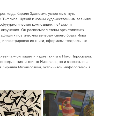
в, когда Кирилл Зданевич, успев «глотнуть
ни Тифлиса. Чуткий к новым художественным веяниям,
бофутуристические композиции, пейзажи и
 окружения. Он расписывал стены артистических
 афиши к поэтическим вечерам своего брата Ильи
в, иллюстрировал их книги, оформлял театральные
невича – он пишет и издает книги о Нико Пиросмани.
егенды о жизни «кинто Николая», но и запечатлена
ия Кирилла Михайловича, устойчивой мифологемой в