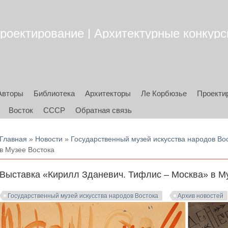
роектирование | Архитектурные конкурсы
Авторы
Библиотека
Архитекторы
Ле Корбюзье
Проекти
Восток
СССР
Обратная связь
Вы здесь
Главная
»
Новости
»
Государственный музей искусства народов Во
в Музее Востока
Выставка «Кирилл Зданевич. Тифлис – Москва» в М
Государственный музей искусства народов Востока
Архив новостей