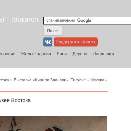
 | Totalarch
рование
Жилые здания
Бани
Дерево
Ландшафт
стока
» Выставка «Кирилл Зданевич. Тифлис – Москва»
узее Востока