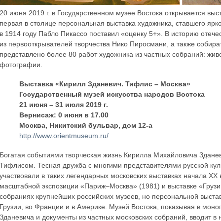
20 июня 2019 г. в Государственном музее Востока открывается выс
первая в столице персональная выставка художника, ставшего ярко
в 1914 году Пабло Пикассо поставил «оценку 5+». В историю отече
из первооткрывателей творчества Нико Пиросмани, а также собират
представлено более 80 работ художника из частных собраний: жив
фотографии.
Выставка «Кирилл Зданевич. Тифлис – Москва»
Государственный музей искусства народов Востока
21 июня – 31 июля 2019 г.
Вернисаж: 0 июня в 17.00
Москва, Никитский бульвар, дом 12-а
http://www.orientmuseum.ru/
Богатая событиями творческая жизнь Кирилла Михайловича Зданеви
Тифлисом. Тесная дружба с многими представителями русской кул
участвовали в таких легендарных московских выставках начала ХХ 
масштабной экспозиции «Париж–Москва» (1981) и выставке «Грузин
собраниях крупнейших российских музеев, но персональной выставк
Грузии, во Франции и в Америке. Музей Востока, показывая в мон
Зданевича и документы из частных московских собраний, вводит в