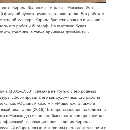
тавка «Кирилл Зданевич. Тифлис – Москва». Это
й фигурой русско-грузинского авангарда. Его работам
ственной культуры Кирилл Зданевич вошел и как один
ель его работ и биограф. На выставке будет
опись, графика, а также архивные документы и
ча (1892–1969), связана не только с его родным
ьтуры сформировала его как художника. Его работы
века, как «Ослиный хвост» и «Мишень», а также в
ский авангард» (2016). Его произведения находятся в
и в Москве до сих пор не было, хотя они проходили в
ографической экспозиции произведения Кирилла
 научный оборот новые материалы о его деятельности и