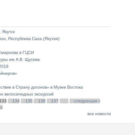
 Якутск
кон, Республика Саха (Якутия)
 Смирнова в ГЦСИ
туры им А.В. Щусева
2019
айнеров»
ствие в Страну догонов» в Музее Востока
он велосипедных экскурсий
133
134
135
136
137
…
следующая ›
 »
все новости