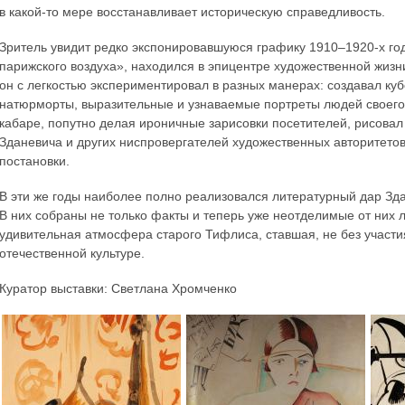
в какой-то мере восстанавливает историческую справедливость.
Зритель увидит редко экспонировавшуюся графику 1910–1920-х годо
парижского воздуха», находился в эпицентре художественной жиз
он с легкостью экспериментировал в разных манерах: создавал ку
натюрморты, выразительные и узнаваемые портреты людей своего
кабаре, попутно делая ироничные зарисовки посетителей, рисовал
Зданевича и других ниспровергателей художественных авторитето
постановки.
В эти же годы наиболее полно реализовался литературный дар Зда
В них собраны не только факты и теперь уже неотделимые от них л
удивительная атмосфера старого Тифлиса, ставшая, не без участ
отечественной культуре.
Куратор выставки: Светлана Хромченко