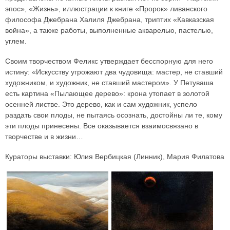
эпос», «Жизнь», иллюстрации к книге «Пророк» ливанского
философа Джебрана Халиля Джебрана, триптих «Кавказская
война», а также работы, выполненные акварелью, пастелью,
углем.
Своим творчеством Феликс утверждает бесспорную для него
истину: «Искусству угрожают два чудовища: мастер, не ставший
художником, и художник, не ставший мастером». У Петуваша
есть картина «Пылающее дерево»: крона утопает в золотой
осенней листве. Это дерево, как и сам художник, успело
раздать свои плоды, не пытаясь осознать, достойны ли те, кому
эти плоды принесены. Все оказывается взаимосвязано в
творчестве и в жизни…
Кураторы выставки: Юлия Вербицкая (Линник), Мария Филатова