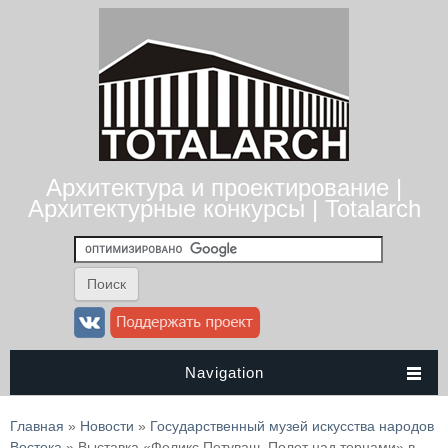
Архитектура и проектирование |
Архитектурные конкурсы | Totalarch
Navigation
Вы здесь
Главная
»
Новости
»
Государственный музей искусства народов
Востока
» Выставка «Феликс Петуваш. Полет над тернами» в