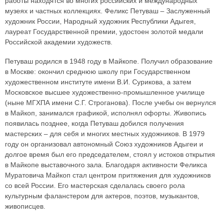
работы находятся во многих российских и международных
музеях и частных коллекциях. Феликс Петуваш – Заслуженный
художник России, Народный художник Республики Адыгея,
лауреат Государственной премии, удостоен золотой медали
Российской академии художеств.
Петуваш родился в 1948 году в Майкопе. Получил образование
в Москве: окончил среднюю школу при Государственном
художественном институте имени В.И. Сурикова, а затем
Московское высшее художественно-промышленное училище
(ныне МГХПА имени С.Г. Строганова). После учебы он вернулся
в Майкоп, занимался графикой, исполнял офорты. Живопись
появилась позднее, когда Петуваш добился получения
мастерских – для себя и многих местных художников. В 1979
году он организовал автономный Союз художников Адыгеи и
долгое время был его председателем, стоял у истоков открытия
в Майкопе выставочного зала. Благодаря активности Феликса
Муратовича Майкоп стал центром притяжения для художников
со всей России. Его мастерская сделалась своего рола
культурным фаланстером для актеров, поэтов, музыкантов,
живописцев.