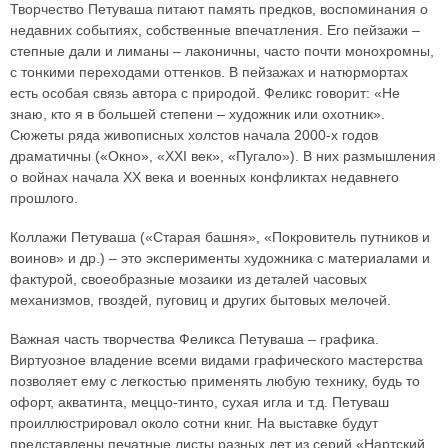
Творчество Петуваша питают память предков, воспоминания о
недавних событиях, собственные впечатления. Его пейзажи –
степные дали и лиманы – лаконичны, часто почти монохромны,
с тонкими переходами оттенков. В пейзажах и натюрмортах
есть особая связь автора с природой. Феликс говорит: «Не
знаю, кто я в большей степени – художник или охотник».
Сюжеты ряда живописных холстов начала 2000-х годов
драматичны («Окно», «XXI век», «Пугало»). В них размышления
о войнах начала XX века и военных конфликтах недавнего
прошлого.
Коллажи Петуваша («Старая башня», «Покровитель путников и
воинов» и др.) – это эксперименты художника с материалами и
фактурой, своеобразные мозаики из деталей часовых
механизмов, гвоздей, пуговиц и других бытовых мелочей.
Важная часть творчества Феликса Петуваша – графика.
Виртуозное владение всеми видами графического мастерства
позволяет ему с легкостью применять любую технику, будь то
офорт, акватинта, меццо-тинто, сухая игла и т.д. Петуваш
проиллюстрировал около сотни книг. На выставке будут
представлены печатные листы разных лет из серий «Нартский