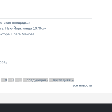
детская площадка»
rs. Нью-Йорк конца 1970-х»
тектора Олега Манова
2026»
7
8
9
…
следующая ›
последняя »
все новости