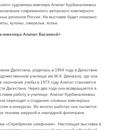
нского художника-ювелира Алипат Курбаналиевны
тановления современного авторского ювелирного
ных регионов России. На выставке будет показано
еты, кулоны, ожерелья, колье.
а-ювелира Алипат Багаевой»
ник Дагестана, родилась в 1954 году в Дагестане.
удожественном училище им М.А. Джемала, где она
 окончания учебы в 1973 году Алипат становится
и Дагестана. Через два года она возвращается в
Оставив работу в училище, Алипат Курбаналиевны
 она переходит к созданию сложных ювелирных
тие в конкурсах. Во многих работах она пытается
я техники ажурной и накладной филиграни.
авка «Серебряная симфония». Настоящая выставка в