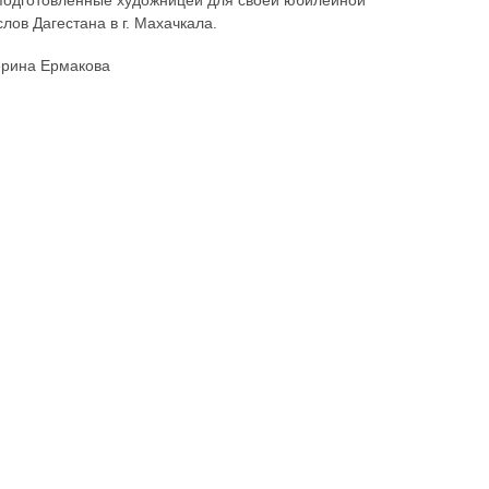
 подготовленные художницей для своей юбилейной
лов Дагестана в г. Махачкала.
ерина Ермакова