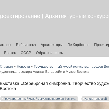
роектирование | Архитектурные конкурсы
Авторы
Библиотека
Архитекторы
Ле Корбюзье
Проекти
Восток
СССР
Обратная связь
Вы здесь
Главная
»
Новости
»
Государственный музей искусства народов Во
художника-ювелира Алипат Багаевой» в Музее Востока
Выставка «Серебряная симфония. Творчество худож
Востока
Государственный музей искусства народов Востока
Архив новостей