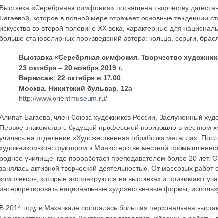
Выставка «Серебряная симфония» посвящена творчеству дагеста
Багаевой, которое в полной мере отражает основные тенденции с
искусства во второй половине XX века, характерные для националь
больше ста ювелирных произведений автора: кольца, серьги, брасл
Выставка «Серебряная симфония. Творчество художник
23 октября – 20 ноября 2019 г.
Вернисаж: 22 октября в 17.00
Москва, Никитский бульвар, 12а
http://www.orientmuseum.ru/
Алипат Багаева, член Союза художников России, Заслуженный худож
Первое знакомство с будущей профессией произошло в местном х
училась на отделении «Художественная обработка металла». После
художником-конструктором в Министерстве местной промышленност
родное училище, где проработает преподавателем более 20 лет. 
занялась активной творческой деятельностью. От массовых работ
комплексов, которые экспонируются на выставках и принимают учас
интерпретировать национальные художественные формы, использу
В 2014 году в Махачкале состоялась большая персональная выст