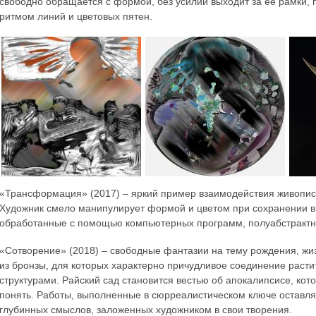
свободно обращается с формой, без усилий выходит за ее рамки,
ритмом линий и цветовых пятен.
«Трансформация» (2017) – яркий пример взаимодействия живописи
Художник смело манипулирует формой и цветом при сохранении вн
обработанные с помощью компьютерных программ, полуабстрактн
«Сотворение» (2018) – свободные фантазии на тему рождения, жи
из бронзы, для которых характерно причудливое соединение раст
структурами. Райский сад становится вестью об апокалипсисе, кот
понять. Работы, выполненные в сюрреалистическом ключе оставля
глубинных смыслов, заложенных художником в свои творения.