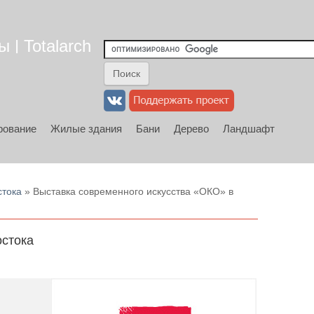
 | Totalarch
рование
Жилые здания
Бани
Дерево
Ландшафт
стока
» Выставка современного искусства «ОКО» в
остока