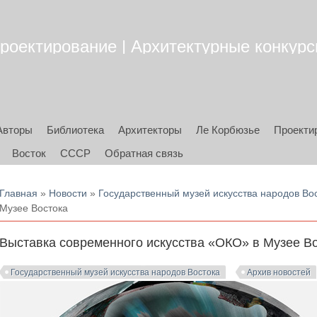
роектирование | Архитектурные конкурсы
Авторы
Библиотека
Архитекторы
Ле Корбюзье
Проекти
Восток
СССР
Обратная связь
Вы здесь
Главная
»
Новости
»
Государственный музей искусства народов Во
Музее Востока
Выставка современного искусства «ОКО» в Музее В
Государственный музей искусства народов Востока
Архив новостей