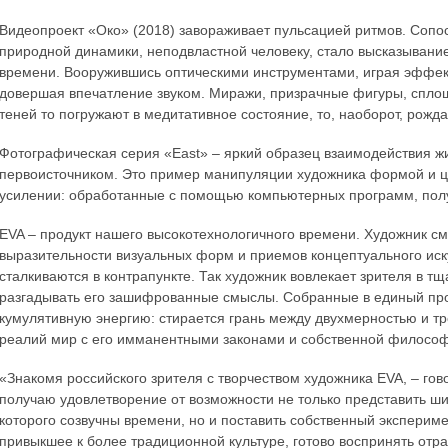
Видеопроект «Око» (2018) завораживает пульсацией ритмов. Соп
природной динамики, неподвластной человеку, стало высказывани
времени. Вооружившись оптическими инструментами, играя эффе
довершая впечатление звуком. Миражи, призрачные фигуры, сплош
теней то погружают в медитативное состояние, то, наоборот, рожда
Фотографическая серия «East» – яркий образец взаимодействия ж
первоисточником. Это пример манипуляции художника формой и ц
усилении: обработанные с помощью компьютерных программ, полу
EVA – продукт нашего высокотехнологичного времени. Художник см
выразительности визуальных форм и приемов концептуального иску
сталкиваются в контрапункте. Так художник вовлекает зрителя в т
разгадывать его зашифрованные смыслы. Собранные в единый про
кумулятивную энергию: стирается грань между двухмерностью и т
реалий мир с его имманентными законами и собственной филосо
«Знакомя российского зрителя с творчеством художника EVA, – гов
получаю удовлетворение от возможности не только представить ш
которого созвучны времени, но и поставить собственный экспериме
привыкшее к более традиционной культуре, готово воспринять отр