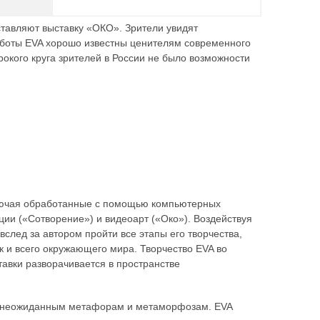
тавляют выставку «ОКО». Зрители увидят
боты EVA хорошо известны ценителям современного
рокого круга зрителей в России не было возможности
ключая обработанные с помощью компьютерных
и («Сотворение») и видеоарт («Око»). Воздействуя
след за автором пройти все этапы его творчества,
к и всего окружающего мира. Творчество EVA во
тавки разворачивается в пространстве
ь к неожиданным метафорам и метаморфозам. EVA