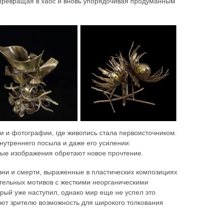
 превращая в хаос и вновь упорядочивая продуманным
 и фотографии, где живопись стала первоисточником.
утреннего посыла и даже его усилении:
ые изображения обретают новое прочтение.
зни и смерти, выраженные в пластических композициях
ительных мотивов с жесткими неорганическими
орый уже наступил, однако мир еще не успел это
ют зрителю возможность для широкого толкования