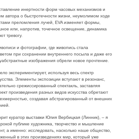
оставление инертности форм часовых механизмов и
ем автора о быстротечности жизни, неумолимом ходе
ктами преломления лучей, EVA изменяет формы,
ное или, напротив, точечное освещение, динамика
ют тревогу.
ивописи и фотографии, где живопись стала
ветом при сохранении внутреннего посыла и даже его
абстрактные изображения обрели новое прочтение.
ело экспериментирует, используя весь спектр
сства. Элементы экспозиции вступают в резонанс,
щательно срежиссированный спектакль, заставляя
ект произведения разных видов искусства обретают
рехмерностью, создавая абстрагированный от внешних
фией.
орит куратор выставки Юлия Вербицкая (Линник), – я
ирокой публике художника, творчество и мышление
нт, а именно: исследовать, насколько наше общество,
аженный в этих произведениях мир, который уже