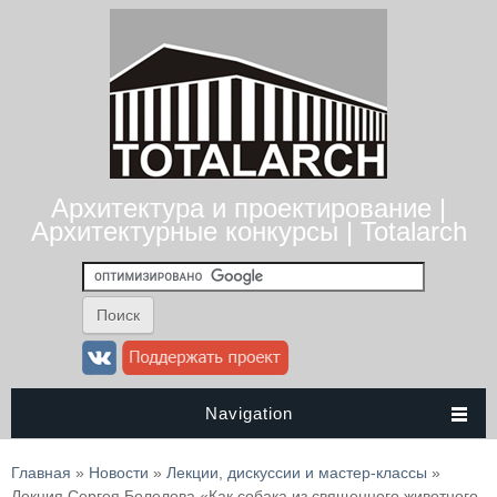
Архитектура и проектирование |
Архитектурные конкурсы | Totalarch
Navigation
Вы здесь
Главная
»
Новости
»
Лекции, дискуссии и мастер-классы
»
Лекция Сергея Болелова «Как собака из священного животного