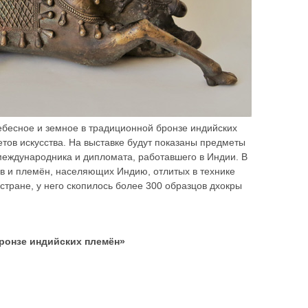
ебесное и земное в традиционной бронзе индийских
етов искусства. На выставке будут показаны предметы
международника и дипломата, работавшего в Индии. В
ов и племён, населяющих Индию, отлитых в технике
 стране, у него скопилось более 300 образцов дхокры
бронзе индийских племён»