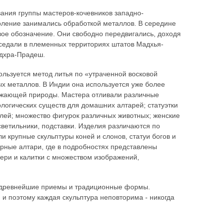
вания группы мастеров-кочевников западно-
коление занимались обработкой металлов. В середине
овое обозначение. Они свободно передвигались, доходя
седали в племенных территориях штатов Мадхья-
ндхра-Прадеш.
ользуется метод литья по «утраченной восковой
ых металлов. В Индии она используется уже более
ружающей природы. Мастера отливали различные
логических существ для домашних алтарей; статуэтки
елей; множество фигурок различных животных; женские
ветильники, подставки. Изделия различаются по
ли крупные скульптуры коней и слонов, статуи богов и
урные алтари, где в подробностях представлены
ери и калитки с множеством изображений,
т древнейшие приемы и традиционные формы.
 и поэтому каждая скульптура неповторима - никогда