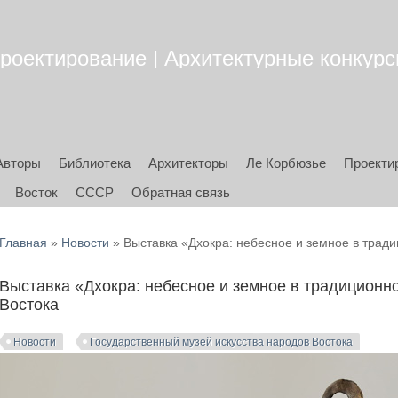
роектирование | Архитектурные конкурсы
Авторы
Библиотека
Архитекторы
Ле Корбюзье
Проекти
Восток
СССР
Обратная связь
Вы здесь
Главная
»
Новости
» Выставка «Дхокра: небесное и земное в трад
Выставка «Дхокра: небесное и земное в традиционн
Востока
Новости
Государственный музей искусства народов Востока