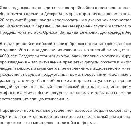
Слово «дхокра» переводится как «старейший» и произошло от наз
бенгальского племени Дхокра Кармар, которые из поколения в по
20 века литейщики начали использовать имя дхокра как свое каст
до Раджастхана и Кералы. С течением времени группы мастеров о
Прадеш, Чхаттисгарх, Орисса, Западная Бенгалия, Джхарканд и А
В традиционной индийской технике бронзового литья «дхокра» исп
модели». Это самая древняя из известных технологий литья цветн
4000 лет. Создатели техники дхокра, вдохновлялись мотивами ок
произведения – это ритуальные предметы: фигуры божеств и мифо
людей: танцоров и музыкантов, ремесленников и деревенских жит
украшения; посуда и предметы для дома: подсвечники, масляные с
размеру: это могут быть небольшие алтарные статуэтки и утварь, и
людей чуть ли не в полный человеческий рост, сложные, многофиг
мифологические события; ажурные панно или столбы для ворот, дв
составляющих единую композицию.
Народное литье в технике утраченной восковой модели сохраняе
Оригинальная модель изготавливается из воска каждый раз заново,
не применяются многоразовые литейные формы.