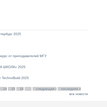
етербург 2025
окурс от преподавателей МГУ
ША ШКОЛА» 2025
 TechnoBuild 2025
14
15
16
…
следующая ›
последняя »
все новости