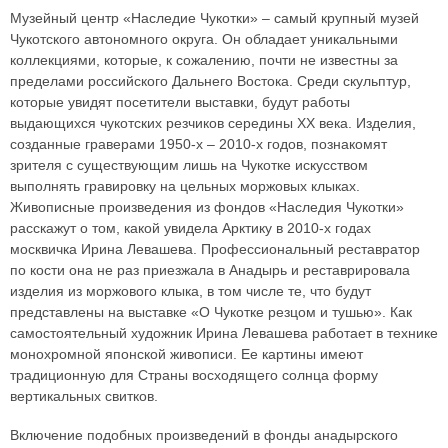
Музейный центр «Наследие Чукотки» – самый крупный музей
Чукотского автономного округа. Он обладает уникальными
коллекциями, которые, к сожалению, почти не известны за
пределами российского Дальнего Востока. Среди скульптур,
которые увидят посетители выставки, будут работы
выдающихся чукотских резчиков середины ХХ века. Изделия,
созданные граверами 1950-х – 2010-х годов, познакомят
зрителя с существующим лишь на Чукотке искусством
выполнять гравировку на цельных моржовых клыках.
Живописные произведения из фондов «Наследия Чукотки»
расскажут о том, какой увидела Арктику в 2010-х годах
москвичка Ирина Левашева. Профессиональный реставратор
по кости она не раз приезжала в Анадырь и реставрировала
изделия из моржового клыка, в том числе те, что будут
представлены на выставке «О Чукотке резцом и тушью». Как
самостоятельный художник Ирина Левашева работает в технике
монохромной японской живописи. Ее картины имеют
традиционную для Страны восходящего солнца форму
вертикальных свитков.
Включение подобных произведений в фонды анадырского