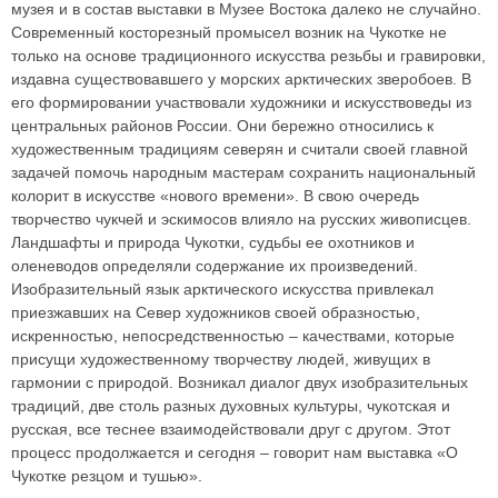
музея и в состав выставки в Музее Востока далеко не случайно.
Современный косторезный промысел возник на Чукотке не
только на основе традиционного искусства резьбы и гравировки,
издавна существовавшего у морских арктических зверобоев. В
его формировании участвовали художники и искусствоведы из
центральных районов России. Они бережно относились к
художественным традициям северян и считали своей главной
задачей помочь народным мастерам сохранить национальный
колорит в искусстве «нового времени». В свою очередь
творчество чукчей и эскимосов влияло на русских живописцев.
Ландшафты и природа Чукотки, судьбы ее охотников и
оленеводов определяли содержание их произведений.
Изобразительный язык арктического искусства привлекал
приезжавших на Север художников своей образностью,
искренностью, непосредственностью – качествами, которые
присущи художественному творчеству людей, живущих в
гармонии с природой. Возникал диалог двух изобразительных
традиций, две столь разных духовных культуры, чукотская и
русская, все теснее взаимодействовали друг с другом. Этот
процесс продолжается и сегодня – говорит нам выставка «О
Чукотке резцом и тушью».