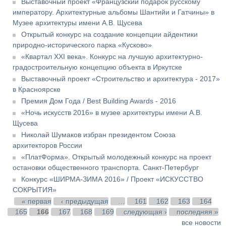
Выставочный проект «Французский подарок русскому
императору. Архитектурные альбомы Шантийи и Гатчины» в
Музее архитектуры имени А.В. Щусева
Открытый конкурс на создание концепции айдентики
природно-исторического парка «Кусково»
«Квартал XXI века». Конкурс на лучшую архитектурно-
градостроительную концепцию объекта в Иркутске
Выставочный проект «Строительство и архитектура - 2017»
в Красноярске
Премия Дом Года / Best Building Awards - 2016
«Ночь искусств 2016» в музее архитектуры имени А.В.
Щусева
Николай Шумаков избран президентом Союза
архитекторов России
«ПлатФорма». Открытый молодежный конкурс на проект
остановки общественного транспорта. Санкт-Петербург
Конкурс «ШИРМА-ЗИМА 2016» / Проект «ИСКУССТВО
СОКРЫТИЯ»
Страницы
« первая
‹ предыдущая
…
161
162
163
164
165
166
167
168
169
следующая ›
последняя »
все новости