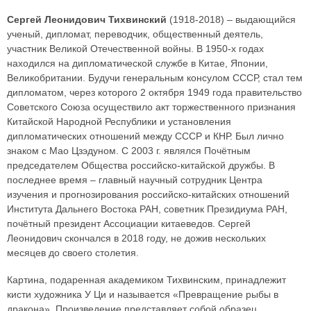
Сергей Леонидович Тихвинский
(1918-2018) – выдающийся
ученый, дипломат, переводчик, общественный деятель,
участник Великой Отечественной войны. В 1950-х годах
находился на дипломатической службе в Китае, Японии,
Великобритании. Будучи генеральным консулом СССР, стал тем
дипломатом, через которого 2 октября 1949 года правительство
Советского Союза осуществило акт торжественного признания
Китайской Народной Республики и установления
дипломатических отношений между СССР и КНР. Был лично
знаком с Мао Цзэдуном. С 2003 г. являлся Почётным
председателем Общества российско-китайской дружбы. В
последнее время – главный научный сотрудник Центра
изучения и прогнозирования российско-китайских отношений
Института Дальнего Востока РАН, советник Президиума РАН,
почётный президент Ассоциации китаеведов. Сергей
Леонидович скончался в 2018 году, не дожив нескольких
месяцев до своего столетия.
Картина, подаренная академиком Тихвинским, принадлежит
кисти художника У Ци и называется «Превращение рыбы в
дракона». Произведение представляет собой образец