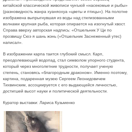
китайской классической живописи чунъюй «насекомые и рыбы»
(разновидность жанра хуаняохуа «цветы и птицы»). На полотне
изображена выпрыгнувшая из воды над стилизованными
волнами крупная рыба, которая опирается на изогнутый хвост.
Справа вверху авторская надпись: «Отшельник У Ци по
прозвищу Сюэ я шань жэнь («Отшельник Заснеженный утес)
написал».
В изображении карпа таится глубокий смысл. Карп,
преодолевающий водопад, стал символом упорного студента,
который через многолетние трудности, получает ученую
степень, становясь «благородным драконом». Именно поэтому,
картина, подаренная музею Сергеем Леонидовичем
Тихвинским, ассоциируется с его выдающейся личностью,
достигшей высот науки и политической деятельности.
Куратор выставки: Лариса Кузьменко