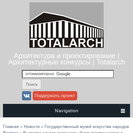
Архитектура и проектирование |
Архитектурные конкурсы | Totalarch
Navigation
Вы здесь
Главная
»
Новости
»
Государственный музей искусства народов
Востока
» Выставка одного экспоната «Карп превращается в