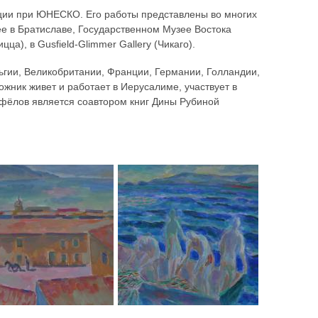
ции при ЮНЕСКО. Его работы представлены во многих
ее в Братиславе, Государственном Музее Востока
цца), в Gusfield-Glimmer Gallery (Чикаго).
ьгии, Великобритании, Франции, Германии, Голландии,
жник живет и работает в Иерусалиме, участвует в
фёлов является соавтором книг Дины Рубиной