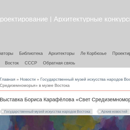
роектирование | Архитектурные конкурсы
Авторы
Библиотека
Архитекторы
Ле Корбюзье
Проекти
Восток
СССР
Обратная связь
Вы здесь
Главная
»
Новости
»
Государственный музей искусства народов Во
Средиземноморья» в музее Востока
Выставка Бориса Карафёлова «Свет Средиземномор
Государственный музей искусства народов Востока
Архив новостей