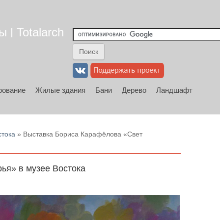
 | Totalarch
рование
Жилые здания
Бани
Дерево
Ландшафт
стока
» Выставка Бориса Карафёлова «Свет
ья» в музее Востока