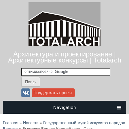
Архитектура и проектирование |
Архитектурные конкурсы | Totalarch
Navigation
Вы здесь
Главная
»
Новости
»
Государственный музей искусства народов
Востока
» Выставка Бориса Карафёлова «Свет