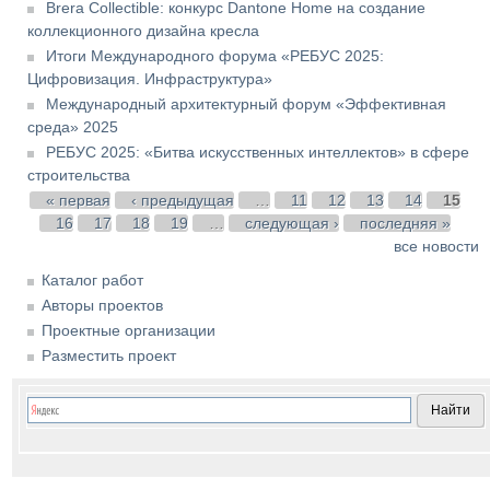
Brera Collectible: конкурс Dantone Home на создание
коллекционного дизайна кресла
Итоги Международного форума «РЕБУС 2025:
Цифровизация. Инфраструктура»
Международный архитектурный форум «Эффективная
среда» 2025
РЕБУС 2025: «Битва искусственных интеллектов» в сфере
строительства
Страницы
« первая
‹ предыдущая
…
11
12
13
14
15
16
17
18
19
…
следующая ›
последняя »
все новости
Каталог работ
Авторы проектов
Проектные организации
Разместить проект