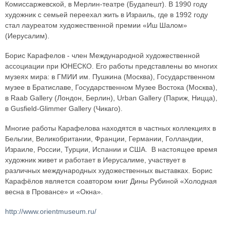
Комиссаржевской, в Мерлин-театре (Будапешт). В 1990 году
художник с семьей переехал жить в Израиль, где в 1992 году
стал лауреатом художественной премии «Иш Шалом»
(Иерусалим).
Борис Карафелов - член Международной художественной
ассоциации при ЮНЕСКО. Его работы представлены во многих
музеях мира: в ГМИИ им. Пушкина (Москва), Государственном
музее в Братиславе, Государственном Музее Востока (Москва),
в Raab Gallery (Лондон, Берлин), Urban Gallery (Париж, Ницца),
в Gusfield-Glimmer Gallery (Чикаго).
Многие работы Карафелова находятся в частных коллекциях в
Бельгии, Великобритании, Франции, Германии, Голландии,
Израиле, России, Турции, Испании и США. В настоящее время
художник живет и работает в Иерусалиме, участвует в
различных международных художественных выставках. Борис
Карафёлов является соавтором книг Дины Рубиной «Холодная
весна в Провансе» и «Окна».
http://www.orientmuseum.ru/