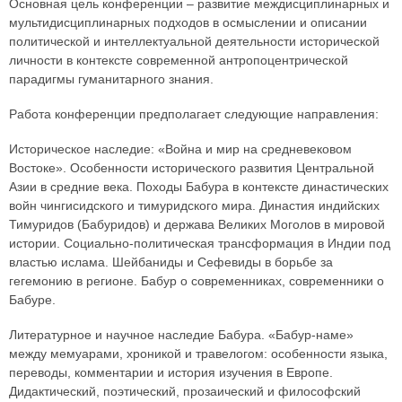
Основная цель конференции – развитие междисциплинарных и
мультидисциплинарных подходов в осмыслении и описании
политической и интеллектуальной деятельности исторической
личности в контексте современной антропоцентрической
парадигмы гуманитарного знания.
Работа конференции предполагает следующие направления:
Историческое наследие: «Война и мир на средневековом
Востоке». Особенности исторического развития Центральной
Азии в средние века. Походы Бабура в контексте династических
войн чингисидского и тимуридского мира. Династия индийских
Тимуридов (Бабуридов) и держава Великих Моголов в мировой
истории. Социально-политическая трансформация в Индии под
властью ислама. Шейбаниды и Сефевиды в борьбе за
гегемонию в регионе. Бабур о современниках, современники о
Бабуре.
Литературное и научное наследие Бабура. «Бабур-наме»
между мемуарами, хроникой и травелогом: особенности языка,
переводы, комментарии и история изучения в Европе.
Дидактический, поэтический, прозаический и философский