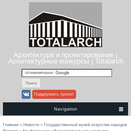
Архитектура и проектирование |
Архитектурные конкурсы | Totalarch
Navigation
Вы здесь
Главная
»
Новости
»
Государственный музей искусства народов
Востока
» Конференция «Интеллектуальное наследие