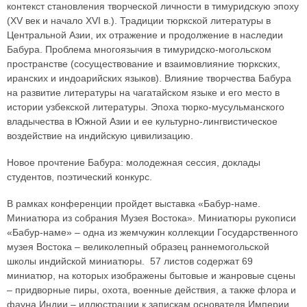
контекст становления творческой личности в тимуридскую эпоху
(XV век и начало XVI в.). Традиции тюркской литературы в
Центральной Азии, их отражение и продолжение в наследии
Бабура. Проблема многоязычия в тимуридско-могольском
пространстве (сосуществование и взаимовлияние тюркских,
иранских и индоарийских языков). Влияние творчества Бабура
на развитие литературы на чагатайском языке и его место в
истории узбекской литературы. Эпоха тюрко-мусульманского
владычества в Южной Азии и ее культурно-лингвистическое
воздействие на индийскую цивилизацию.
Новое прочтение Бабура: молодежная сессия, доклады
студентов, поэтический конкурс.
В рамках конференции пройдет выставка «Бабур-наме.
Миниатюра из собрания Музея Востока». Миниатюры рукописи
«Бабур-наме» – одна из жемчужин коллекции Государственного
музея Востока – великолепный образец раннемогольской
школы индийской миниатюры. 57 листов содержат 69
миниатюр, на которых изображены бытовые и жанровые сцены
– придворные пиры, охота, военные действия, а также флора и
фауна Индии – иллюстрации к запискам основателя Империи