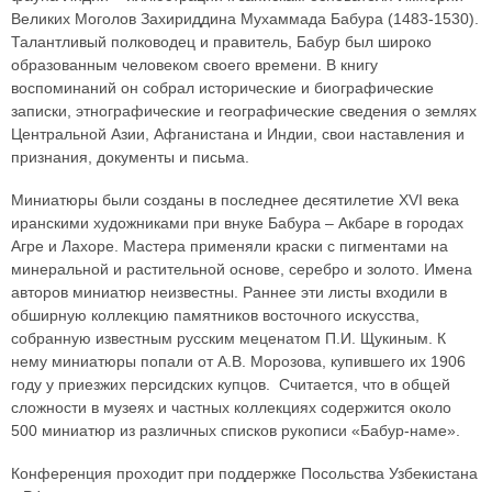
Великих Моголов Захириддина Мухаммада Бабура (1483-1530).
Талантливый полководец и правитель, Бабур был широко
образованным человеком своего времени. В книгу
воспоминаний он собрал исторические и биографические
записки, этнографические и географические сведения о землях
Центральной Азии, Афганистана и Индии, свои наставления и
признания, документы и письма.
Миниатюры были созданы в последнее десятилетие ХVI века
иранскими художниками при внуке Бабура – Акбаре в городах
Агре и Лахоре. Мастера применяли краски с пигментами на
минеральной и растительной основе, серебро и золото. Имена
авторов миниатюр неизвестны. Раннее эти листы входили в
обширную коллекцию памятников восточного искусства,
собранную известным русским меценатом П.И. Щукиным. К
нему миниатюры попали от А.В. Морозова, купившего их 1906
году у приезжих персидских купцов. Считается, что в общей
сложности в музеях и частных коллекциях содержится около
500 миниатюр из различных списков рукописи «Бабур-наме».
Конференция проходит при поддержке Посольства Узбекистана