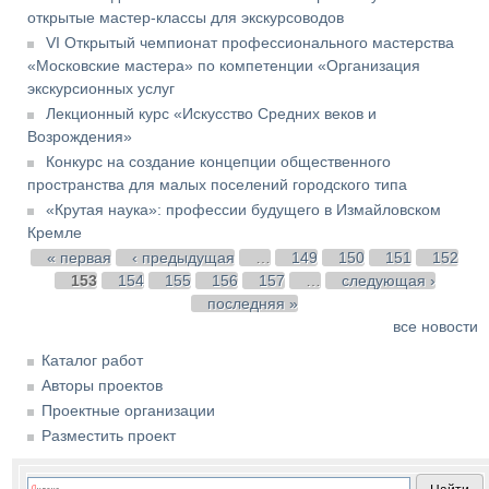
открытые мастер-классы для экскурсоводов
VI Открытый чемпионат профессионального мастерства
«Московские мастера» по компетенции «Организация
экскурсионных услуг
Лекционный курс «Искусство Средних веков и
Возрождения»
Конкурс на создание концепции общественного
пространства для малых поселений городского типа
«Крутая наука»: профессии будущего в Измайловском
Кремле
Страницы
« первая
‹ предыдущая
…
149
150
151
152
153
154
155
156
157
…
следующая ›
последняя »
все новости
Каталог работ
Авторы проектов
Проектные организации
Разместить проект