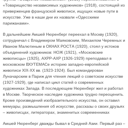
«Товарищество независимых художников» (1918), состоящей из
приверженцев французской живописи, ищущих новые пути в
искусстве. Уже в наши дни их назвали «Одесскими
парижанами».
В дальнейшем Амшей Нюренберг переехал в Москву (1920),
сотрудничал с Владимиром Маяковским, Михаилом Черемных и
Иваном Малютиным в ОКНАХ РОСТА (1920), стоял у истоков
объединений художников: НОЖ (1921), «Московские
живописцы» (1925), АХРР-АХР (1926-1929) преподавал в
московском ВХУТЕМАСе историю западно-европейской
живописи XIX-XX вв. (1923-1924). Был командирован
Луначарским в Париж для чтения лекций о советском искусстве
(1927-1929), где написал цикл статей о современных
художниках Запада. В последующем Нюренберг жил и работал
в Москве. Творческое наследие художника трудно переоценить.
Кроме произведений изобразительного искусства, он оставил
мемуары, размышления об искусстве, рассказы о своих друзьях
– живописцах, литераторах, знаменитых современниках
Амшей Нюренберг дважды бывал в Средней Азии. Первый раз –