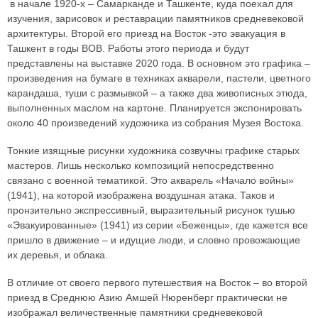
в начале 1920-х – Самарканде и Ташкенте, куда поехал для
изучения, зарисовок и реставрации памятников средневековой
архитектуры. Второй его приезд на Восток -это эвакуация в
Ташкент в годы ВОВ. Работы этого периода и будут
представлены на выставке 2020 года. В основном это графика –
произведения на бумаге в техниках акварели, пастели, цветного
карандаша, туши с размывкой – а также два живописных этюда,
выполненных маслом на картоне. Планируется экспонировать
около 40 произведений художника из собрания Музея Востока.
Тонкие изящные рисунки художника созвучны графике старых
мастеров. Лишь несколько композиций непосредственно
связано с военной тематикой. Это акварель «Начало войны»
(1941), на которой изображена воздушная атака. Таков и
пронзительно экспрессивный, выразительный рисунок тушью
«Эвакуированные» (1941) из серии «Беженцы», где кажется все
пришло в движение – и идущие люди, и словно провожающие
их деревья, и облака.
В отличие от своего первого путешествия на Восток – во второй
приезд в Среднюю Азию Амшей Нюренберг практически не
изображал величественные памятники средневековой