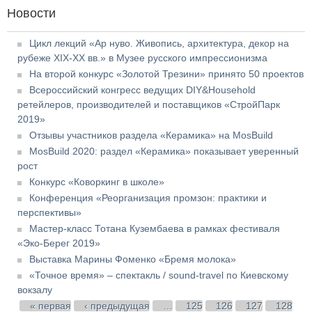
Новости
Цикл лекций «Ар нуво. Живопись, архитектура, декор на
рубеже XIX-XX вв.» в Музее русского импрессионизма
На второй конкурс «Золотой Трезини» принято 50 проектов
Всероссийский конгресс ведущих DIY&Household
ретейлеров, производителей и поставщиков «СтройПарк
2019»
Отзывы участников раздела «Керамика» на MosBuild
MosBuild 2020: раздел «Керамика» показывает уверенный
рост
Конкурс «Коворкинг в школе»
Конференция «Реорганизация промзон: практики и
перспективы»
Мастер-класс Тотана Кузембаева в рамках фестиваля
«Эко-Берег 2019»
Выставка Марины Фоменко «Бремя молока»
«Точное время» – спектакль / sound-travel по Киевскому
вокзалу
Страницы
« первая
‹ предыдущая
…
125
126
127
128