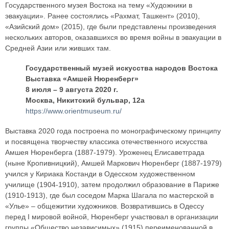
Государственного музея Востока на тему «Художники в
эвакуации». Ранее состоялись «Рахмат, Ташкент» (2010),
«Азийский дом» (2015), где были представлены произведения
нескольких авторов, оказавшихся во время войны в эвакуации в
Средней Азии или живших там.
Государственный музей искусства народов Востока
Выставка «Амшей Нюренберг»
8 июля – 9 августа 2020 г.
Москва, Никитский бульвар, 12а
https://www.orientmuseum.ru/
Выставка 2020 года построена по монографическому принципу
и посвящена творчеству классика отечественного искусства
Амшея Нюренберга (1887-1979). Уроженец Елисаветграда
(ныне Кропивницкий), Амшей Маркович Нюренберг (1887-1979)
учился у Кириака Костанди в Одесском художественном
училище (1904-1910), затем продолжил образование в Париже
(1910-1913), где был соседом Марка Шагала по мастерской в
«Улье» – общежитии художников. Возвратившись в Одессу
перед I мировой войной, Нюренберг участвовал в организации
группы «Общество независимых» (1915) переименованной в