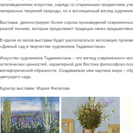
произведениями искусства, наряду со старинными предметами утва
прекрасных творений природы, но и восхищенный взгляд художник
Выставка демонстрирует более сорока произведений современных
разной технике, которые продолжают традиции своих предшествен
В одном из залов выставки будет располагаться экспозиция произ
«Дивный сад в творчестве художников Таджикистана».
Искусство художников Таджикистана – это взгляд современного че
эстетических ценностей, характерной для Востока философско-по
метафорической образности. Создаваемая ими картина мира – обр
цветущего сада.
Куратор выставки: Мария Филатова