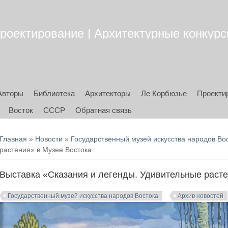
роектирование | Архитектурные конкурсы
Авторы
Библиотека
Архитекторы
Ле Корбюзье
Проекти
Восток
СССР
Обратная связь
Вы здесь
Главная
»
Новости
»
Государственный музей искусства народов Во
растения» в Музее Востока
Выставка «Сказания и легенды. Удивительные расте
Государственный музей искусства народов Востока
Архив новостей