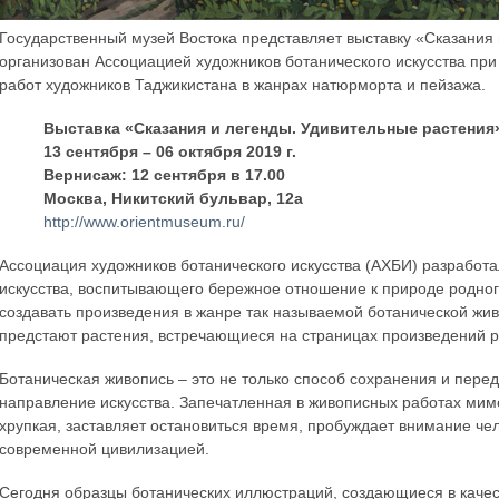
Государственный музей Востока представляет выставку «Сказания 
организован Ассоциацией художников ботанического искусства при
работ художников Таджикистана в жанрах натюрморта и пейзажа.
Выставка «Сказания и легенды. Удивительные растения
13 сентября – 06 октября 2019 г.
Вернисаж: 12 сентября в 17.00
Москва, Никитский бульвар, 12а
http://www.orientmuseum.ru/
Ассоциация художников ботанического искусства (АХБИ) разработал
искусства, воспитывающего бережное отношение к природе родног
создавать произведения в жанре так называемой ботанической жив
предстают растения, встречающиеся на страницах произведений р
Ботаническая живопись – это не только способ сохранения и пере
направление искусства. Запечатленная в живописных работах мимо
хрупкая, заставляет остановиться время, пробуждает внимание ч
современной цивилизацией.
Сегодня образцы ботанических иллюстраций, создающиеся в каче