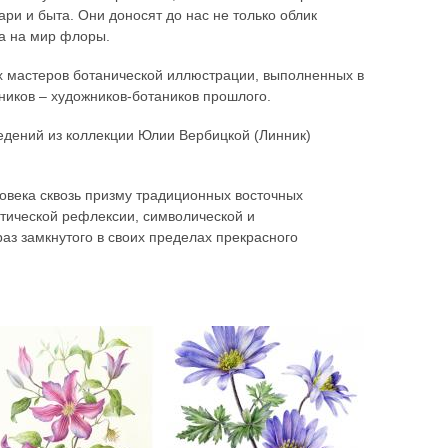
ри и быта. Они доносят до нас не только облик
а на мир флоры.
 мастеров ботанической иллюстрации, выполненных в
ников – художников-ботаников прошлого.
ведений из коллекции Юлии Вербицкой (Линник)
ловека сквозь призму традиционных восточных
этической рефлексии, символической и
аз замкнутого в своих пределах прекрасного