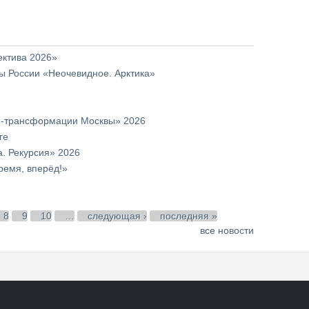
ктива 2026»
ны России «Неочевидное. Арктика»
й
н-трансформации Москвы» 2026
ге
а. Рекурсия» 2026
ремя, вперёд!»
8
9
10
…
следующая ›
последняя »
все новости