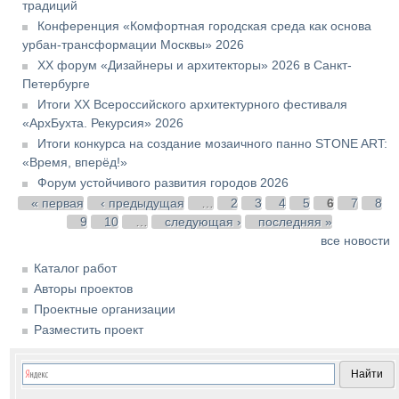
традиций
Конференция «Комфортная городская среда как основа
урбан-трансформации Москвы» 2026
XX форум «Дизайнеры и архитекторы» 2026 в Санкт-
Петербурге
Итоги XX Всероссийского архитектурного фестиваля
«АрхБухта. Рекурсия» 2026
Итоги конкурса на создание мозаичного панно STONE ART:
«Время, вперёд!»
Форум устойчивого развития городов 2026
Страницы
« первая
‹ предыдущая
…
2
3
4
5
6
7
8
9
10
…
следующая ›
последняя »
все новости
Каталог работ
Авторы проектов
Проектные организации
Разместить проект