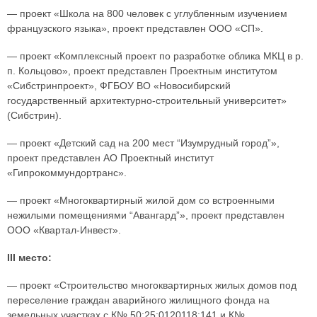
— проект «Школа на 800 человек с углубленным изучением
французского языка», проект представлен ООО «СП».
— проект «Комплексный проект по разработке облика МКЦ в р.
п. Кольцово», проект представлен Проектным институтом
«Сибстринпроект», ФГБОУ ВО «Новосибирский
государственный архитектурно-строительный университет»
(Сибстрин).
— проект «Детский сад на 200 мест “Изумрудный город”»,
проект представлен АО Проектный институт
«Гипрокоммундортранс».
— проект «Многоквартирный жилой дом со встроенными
нежилыми помещениями “Авангард”», проект представлен
ООО «Квартал-Инвест».
III место:
— проект «Строительство многоквартирных жилых домов под
переселение граждан аварийного жилищного фонда на
земельных участках с К№ 50:25:0120118:141 и К№