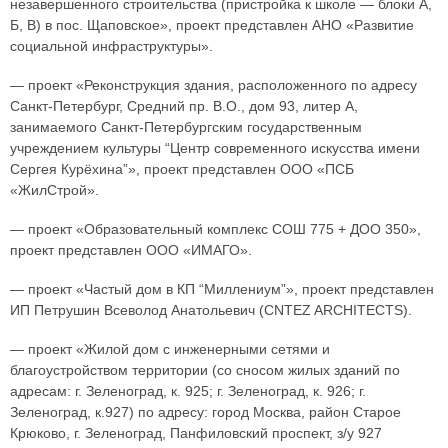
незавершенного строительства (пристройка к школе — блоки А,
Б, В) в пос. Щаповское», проект представлен АНО «Развитие
социальной инфраструктуры».
— проект «Реконструкция здания, расположенного по адресу
Санкт-Петербург, Средний пр. В.О., дом 93, литер А,
занимаемого Санкт-Петербургским государственным
учреждением культуры “Центр современного искусства имени
Сергея Курёхина”», проект представлен ООО «ПСБ
«ЖилСтрой».
— проект «Образовательный комплекс СОШ 775 + ДОО 350»,
проект представлен ООО «ИМАГО».
— проект «Частый дом в КП “Миллениум”», проект представлен
ИП Петрушин Всеволод Анатольевич (CNTEZ ARCHITECTS).
— проект «Жилой дом с инженерными сетями и
благоустройством территории (со сносом жилых зданий по
адресам: г. Зеленоград, к. 925; г. Зеленоград, к. 926; г.
Зеленоград, к.927) по адресу: город Москва, район Старое
Крюково, г. Зеленоград, Панфиловский проспект, з/у 927