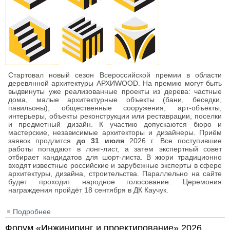
Стартовал новый сезон Всероссийской премии в области
деревянной архитектуры АРХИWOOD. На премию могут быть
выдвинуты уже реализованные проекты из дерева: частные
дома, малые архитектурные объекты (бани, беседки,
павильоны), общественные сооружения, арт-объекты,
интерьеры, объекты реконструкции или реставрации, поселки
и предметный дизайн. К участию допускаются бюро и
мастерские, независимые архитекторы и дизайнеры. Приём
заявок продлится
до 31 июля
2026 г. Все поступившие
работы попадают в лонг-лист, а затем экспертный совет
отбирает кандидатов для шорт-листа. В жюри традиционно
входят известные российские и зарубежные эксперты в сфере
архитектуры, дизайна, строительства. Параллельно на сайте
будет проходит народное голосование. Церемония
награждения пройдёт 18 сентября в ДК Каучук.
Подробнее
о АРХИWOOD-2026: общероссийская премия за
лучшее архитектурное сооружение из дерева
Форум «Инжиниринг и проектирование» 2026