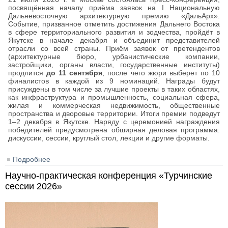
посвящённая началу приёма заявок на I Национальную
Дальневосточную архитектурную премию «ДальАрх».
Событие, призванное отметить достижения Дальнего Востока
в сфере территориального развития и зодчества, пройдёт в
Якутске в начале декабря и объединит представителей
отрасли со всей страны. Приём заявок от претендентов
(архитектурные бюро, урбанистические компании,
застройщики, органы власти, государственные институты)
продлится
до 11 сентября
, после чего жюри выберет по 10
финалистов в каждой из 9 номинаций. Награды будут
присуждены в том числе за лучшие проекты в таких областях,
как инфраструктура и промышленность, социальная сфера,
жилая и коммерческая недвижимость, общественные
пространства и дворовые территории. Итоги премии подведут
1–2 декабря в Якутске. Наряду с церемонией награждения
победителей предусмотрена обширная деловая программа:
дискуссии, сессии, круглый стол, лекции и другие форматы.
Подробнее
о I Национальная Дальневосточная премия по
архитектуре «ДальАрх 2026»
Научно-практическая конференция «Турчинские
сессии 2026»