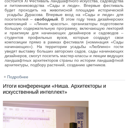
состоится XI Фестиваль ландшафтного искусства, садоводства
и питомниководства «Сады и люди». Впервые фестиваль
будет проходить на живописной площадке исторической
усадьбы Дурасова. Впервые вход на «Сады и люди» для
посетителей –
свободный
. В этом году тема дизайнерских
композиций – «Линия красоты». организаторы подготовили
большую содержательную программу, включающую лекторий
и практикум для начинающих дизайнеров и садоводов –
студентов профильных вузов, которые создадут свои
композиции прямо в рамках фестиваля (номинация «Сады
начинающих»). На территории усадьбы «Люблино» гости
увидят выставку больших авторских садов, сады начинающих
дизайнеров, смогут посетить мастер-классы и лекции ведущих
ландшафтных архитекторов страны по истории ландшафтной
архитектуры, подбору растений, созданию цветников.
Подробнее
о Фестиваль ландшафтного искусства «Сады и
люди» 2026 в Люблино
Итоги конференции «Ниша. Архитекторы и
искусственный интеллект»