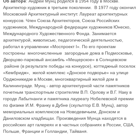
Об авторе
: Андрей Мунц родился в 1954 году в Москве.
Архитектор-художник в третьем поколении. В 1977 году окончил
Московский Архитектурный институт. Лауреат архитектурных
конкурсов. Член Союза Архитекторов, Союза Российских
художников, Международной федерации художников Юнеско,
Международного Художественного Фонда. Занимается
архитектурой, живописью, педагогической деятельностью,
работал в управлении «Моспроект I». По его проектам
построены многочисленные загородные дома в Подмосковье,
Дворцово-парковый ансамбль «Мещерское» в Солнцевском
районе (в результате победы на конкурсе), коттеджный поселок
«Кембридж», жилой комплекс «Донское подворье» на улице
Орджоникидзе в Москве, многоквартирный жилой дом в
Калининграде. Мунц - автор архитектурной части памятников
почетным транспортным строителям В.П. Орлову и В.Г. Наку в
городе Лабытнанги и памятника лауреату Нобелевской премии
по физике И.М. Франку в Дубне (скульптор Е.В. Мунц), автор
мемориальных комплексов на Новодевичьем, Донском и
Даниловском кладбищах. Произведения Мунца находятся в
российских арт галереях и в частных собраниях в России, США,
Польше, Франции и Голландии, Тайваня.