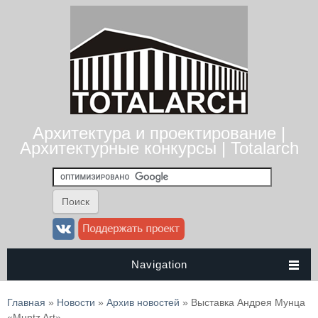
Архитектура и проектирование |
Архитектурные конкурсы | Totalarch
Navigation
Вы здесь
Главная
»
Новости
»
Архив новостей
» Выставка Андрея Мунца
«Muntz Art»