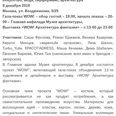
Искусство, мода, перформанс, архитектура
8 декабря 2016
Москва, ул. Воздвиженка, 5/25
Гала-показ WOW! – cбор гостей – 19:00, начало показа – 20-
00 – Главная анфилада Музея архитектуры,
Выставка «WOW! Архитектура фантазии» – с 13-00 до 21-00
Участники
: Саша Фролова, Роман Ермаков, Венера Казарова,
Кирилл Минцев, «варенъйе организм», Лиза Шахно,
Turbo_Yulia, КРАСОТАDRESS, Маша Кечаева, Дима Шабалин,
Евгения Баркова, Юлия Тен (написание всех имен и брендов –
авторское).
В Главном здании Музея архитектуры 8 декабря состоится
проект “WOW!”, включающий гала-показ объединения 12-ти
художников и дизайнеров и выставку «WOW! Архитектура
фантазии».
Основная тема проекта “WOW!” – костюм, который
рассматривается не как продукт потребления, а как
самостоятельное произведение искусства. Материалы для
воплощения идей – пластик, картон, латекс, дерево, кожа,
натуральные и синтетические ткани. Уникальные коллекции