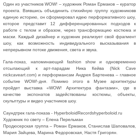
Один из участников WOW! – художник Роман Ермаков – куратор
проекта. Взявшись объединить стихийную группу художниковв
единую историю, он сформировал идею перформативного шоу,
которое представит 12 дифференцированных подходов к
работе с телом и образом, через трансформацию костюма и
маски. Каждый дизайнер и художник реализует свой фрагмент
шоу, как возможность индивидуального высказывания в
непрерывном потоке движения, света и звука.
Гала-показ, напоминающий fashion show и одновременно
отсылающий к арт-парадам Ника Кейва (Nick Cave
nickcaveart.com) и перформансам Андрея Бартенева – главное
событие WOW!-дня. Помимо этого в Музее архитектуры
пройдет выставка «WOW! Архитектура фантазии», где в
качестве экспонатов задействованы костюмы, объекты,
скульптуры и видео участников шоу.
Саундтрек гала-показа - HyperboloidRecordshyperboloid.ru
Художник по свету – Елена Перельман
Продюсерская группа – Роман Ермаков, Станислав Шаповалов,
Мария Зайцева, Марина Федоровская, Настя Григорян.