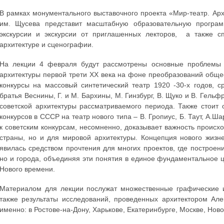
В рамках монументального выставочного проекта «Мир-театр. Ар
им. Щусева представит масштабную образовательную програм
экскурсии и экскурсии от приглашенных лекторов, а также сп
архитектуре и сценографии.
На лекции 4 февраля будут рассмотрены основные проблемы и
архитектуры первой трети XX века на фоне преобразований общест
конкурсы на массовый синтетический театр 1920 -30-х годов, с
братья Веснины, Г. и М. Бархины, М. Гинзбург, В. Щуко и В. Гель
советской архитектуры рассматриваемого периода. Также стоит 
конкурсов в СССР на театр нового типа – В. Гропиус, Б. Таут, А.Ш
к советским конкурсам, несомненно, доказывает важность происхо
страны, но и для мировой архитектуры. Концепция нового жизн
явилась средством прочтения для многих проектов, где построени
но и города, объединяя эти понятия в единое фундаментальное 
Нового времени.
Материалом для лекции послужат множественные графические и 
также результаты исследований, проведенных архитектором Ал
именно: в Ростове-на-Дону, Харькове, Екатеринбурге, Москве, Ново