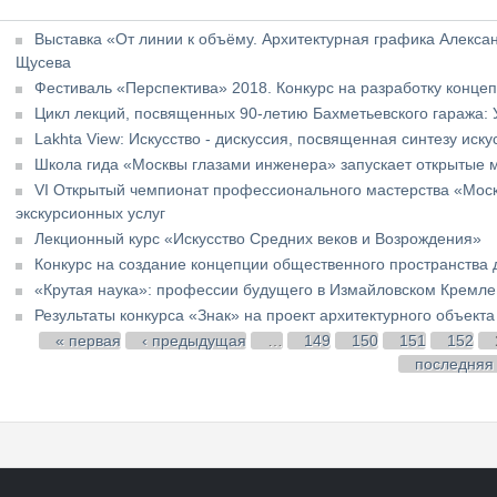
Выставка «От линии к объёму. Архитектурная графика Алекса
Щусева
Фестиваль «Перспектива» 2018. Конкурс на разработку конце
Цикл лекций, посвященных 90-летию Бахметьевского гаража:
Lakhta View: Искусство - дискуссия, посвященная синтезу иску
Школа гида «Москвы глазами инженера» запускает открытые м
VI Открытый чемпионат профессионального мастерства «Мос
экскурсионных услуг
Лекционный курс «Искусство Средних веков и Возрождения»
Конкурс на создание концепции общественного пространства 
«Крутая наука»: профессии будущего в Измайловском Кремле
Результаты конкурса «Знак» на проект архитектурного объекта
Страницы
« первая
‹ предыдущая
…
149
150
151
152
последняя