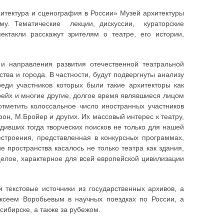
хитектура и сценография в России» Музей архитектуры
му. Тематические лекции, дискуссии, кураторские
ектакли расскажут зрителям о театре, его истории,
 направления развития отечественной театральной
ва и города. В частности, будут подвергнуты анализу
реди участников которых были такие архитекторы как
фрейх и многие другие, долгое время являвшиеся лицом
отметить колоссальное число иностранных участников
арон, М.Бройер и других. Их массовый интерес к театру,
дивших тогда творческих поисков не только для нашей
естроения, представленная в конкурсных программах,
е пространства касалось не только театра как здания,
целое, характерное для всей европейской цивилизации
текстовые источники из государственных архивов, а
ексеем Воробьевым в научных поездках по России, а
сибирске, а также за рубежом.