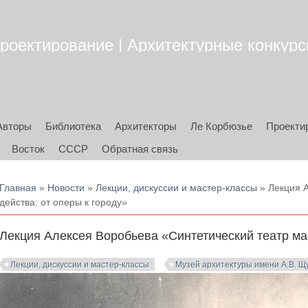
роектирование | Архитектурные конкурсы
Авторы
Библиотека
Архитекторы
Ле Корбюзье
Проекти
Восток
СССР
Обратная связь
Вы здесь
Главная
»
Новости
»
Лекции, дискуссии и мастер-классы
» Лекция А
действа: от оперы к городу»
Лекция Алексея Воробьева «Синтетический театр мас
Лекции, дискуссии и мастер-классы
Музей архитектуры имени А.В. Щ