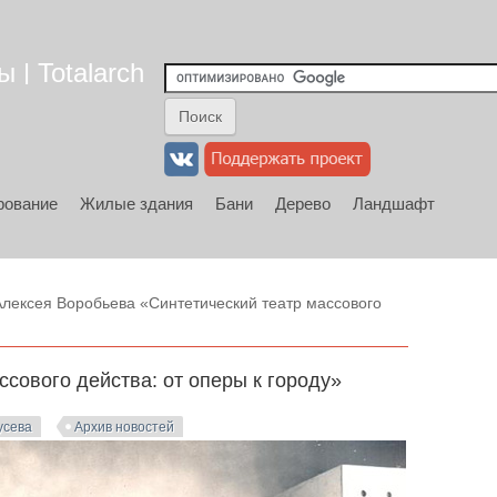
 | Totalarch
рование
Жилые здания
Бани
Дерево
Ландшафт
лексея Воробьева «Синтетический театр массового
сового действа: от оперы к городу»
усева
Архив новостей