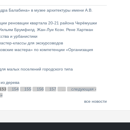
ндра Балабина» в музее архитектуры имени А.В.
пции реновации квартала 20-21 района Черёмушки
 Уильям Брумфилд. Жан-Луи Коэн. Рене Хартман
сства и урбанистики
астер-классы для экскурсоводов
ковские мастера» по компетенции «Организация
для малых поселений городского типа
 из дерева
153
154
155
156
157
…
следующая ›
 »
все новости