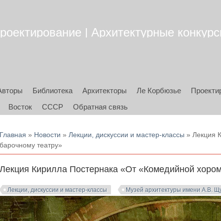
роектирование | Архитектурные конкурсы
Авторы
Библиотека
Архитекторы
Ле Корбюзье
Проекти
Восток
СССР
Обратная связь
Вы здесь
Главная
»
Новости
»
Лекции, дискуссии и мастер-классы
» Лекция 
барочному театру»
Лекция Кирилла Постернака «От «Комедийной хором
Лекции, дискуссии и мастер-классы
Музей архитектуры имени А.В. Щ