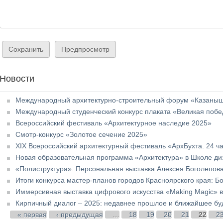
Новости
Международный архитектурно-строительный форум «Казаныш
Международный студенческий конкурс плаката «Великая побе
Всероссийский фестиваль «Архитектурное наследие 2025»
Смотр-конкурс «Золотое сечение 2025»
XIX Всероссийский архитектурный фестиваль «АрхБухта. 24 ч
Новая образовательная программа «Архитектура» в Школе д
«Полиструктура»: Персональная выставка Алексея Боголепова
Итоги конкурса мастер-планов городов Красноярского края: 
Иммерсивная выставка цифрового искусства «Making Magic» в
Кирпичный диалог – 2025: недавнее прошлое и ближайшее б
Страницы
« первая
‹ предыдущая
…
18
19
20
21
22
2