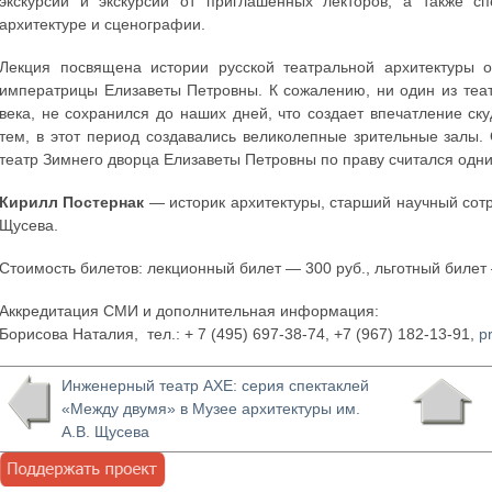
экскурсии и экскурсии от приглашенных лекторов, а также сп
архитектуре и сценографии.
Лекция посвящена истории русской театральной архитектуры 
императрицы Елизаветы Петровны. К сожалению, ни один из теат
века, не сохранился до наших дней, что создает впечатление ск
тем, в этот период создавались великолепные зрительные залы
театр Зимнего дворца Елизаветы Петровны по праву считался одни
Кирилл Постернак
— историк архитектуры, старший научный сотр
Щусева.
Стоимость билетов: лекционный билет — 300 руб., льготный билет
Аккредитация СМИ и дополнительная информация:
Борисова Наталия, тел.: + 7 (495) 697-38-74, +7 (967) 182-13-91,
p
Инженерный театр АХЕ: серия спектаклей
«Между двумя» в Музее архитектуры им.
А.В. Щусева