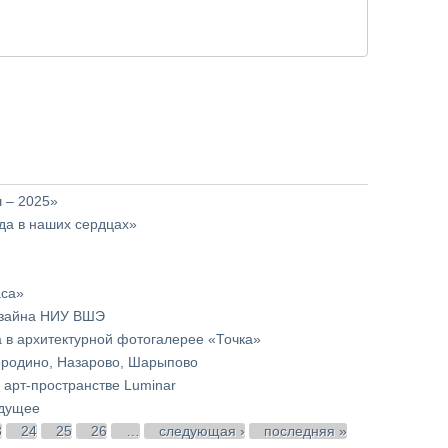
 – 2025»
да в наших сердцах»
аса»
изайна НИУ ВШЭ
 в архитектурной фотогалерее «Точка»
Бородино, Назарово, Шарыпово
 арт-пространстве Luminar
удущее
3
24
25
26
…
следующая ›
последняя »