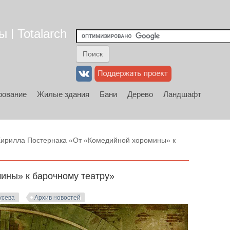
 | Totalarch
рование
Жилые здания
Бани
Дерево
Ландшафт
Кирилла Постернака «От «Комедийной хоромины» к
ины» к барочному театру»
усева
Архив новостей