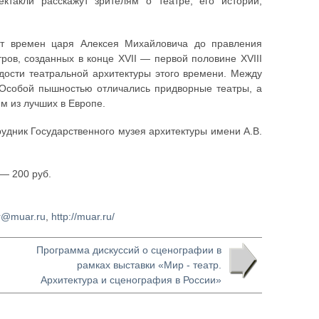
ектакли расскажут зрителям о театре, его истории,
от времен царя Алексея Михайловича до правления
ров, созданных в конце XVII — первой половине XVIII
удости театральной архитектуры этого времени. Между
. Особой пышностью отличались придворные театры, а
м из лучших в Европе.
удник Государственного музея архитектуры имени А.В.
 — 200 руб.
r@muar.ru
,
http://muar.ru/
Программа дискуссий о сценографии в
рамках выставки «Мир - театр.
Архитектура и сценография в России»