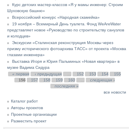
Курс детских мастер-классов «Я у мамы инженер: Строим
Шуховскую башню»
Всероссийский конкурс «Народная скамейка»
19 ноября – Всемирный День туалета. Фонд WeAreWater
представляет новое «Руководство по строительству санузлов
и колодцев»
Экскурсии «Сталинская реконструкция Москвы через
призму исторического фотоархива ТАСС» от проекта «Москва
глазами инженера»
Выставка Игоря и Юрия Пальминых «Новая квартира» в
музее Вадима Сидура
Страницы
« первая
‹ предыдущая
…
152
153
154
155
156
157
158
159
160
…
следующая ›
последняя »
все новости
Каталог работ
Авторы проектов
Проектные организации
Разместить проект