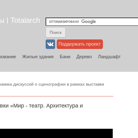
 | Totalarch
рование
Жилые здания
Бани
Дерево
Ландшафт
амма дискуссий о сценографии в рамках выставки
ки «Мир - театр. Архитектура и