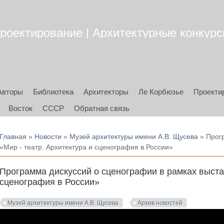
роектирование | Архитектурные конкурсы
Авторы
Библиотека
Архитекторы
Ле Корбюзье
Проекти
Восток
СССР
Обратная связь
Вы здесь
Главная
»
Новости
»
Музей архитектуры имени А.В. Щусева
» Прогр
«Мир - театр. Архитектура и сценография в России»
Программа дискуссий о сценографии в рамках выстав
сценография в России»
Музей архитектуры имени А.В. Щусева
Архив новостей