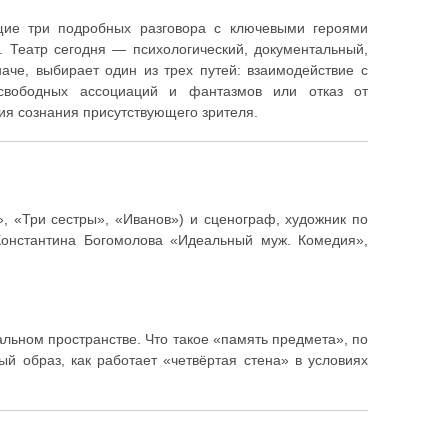
щие три подробных разговора с ключевыми героями
е. Театр сегодня — психологический, документальный,
наче, выбирает один из трех путей: взаимодействие с
свободных ассоциаций и фантазмов или отказ от
ия сознания присутствующего зрителя.
, «Три сестры», «Иванов») и сценограф, художник по
Константина Богомолова «Идеальный муж. Комедия»,
льном пространстве. Что такое «память предмета», по
ый образ, как работает «четвёртая стена» в условиях