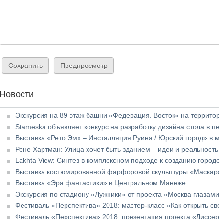
Новости
Экскурсия на 89 этаж башни «Федерация. Восток» на террито
Stameska объявляет конкурс на разработку дизайна стола в п
Выставка «Рето Эмх – Инсталляция Руина / Юрский город» в 
Рене Хартман: Улица хочет быть зданием – идеи и реальность
Lakhta View: Синтез в комплексном подходе к созданию город
Выставка костюмированной фарфоровой скульптуры «Маскара
Выставка «Эра фантастики» в Центральном Манеже
Экскурсия по стадиону «Лужники» от проекта «Москва глазам
Фестиваль «Перспектива» 2018: мастер-класс «Как открыть с
Фестиваль «Перспектива» 2018: презентация проекта «Диссер