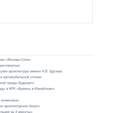
рии «Москва-Сити»
ереговорную
музее архитектуры имени А.В. Щусева
 в автомобильной утопии
ской среды будущего
д» в КРК «Кремль в Измайлово»
и инженера»
вое архитектурное бюро»
тация за 3 минуты»