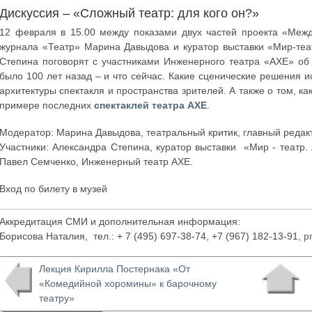
Дискуссия – «Сложный театр: для кого он?»
12 февраля в 15.00 между показами двух частей проекта «Межд
журнала «Театр» Марина Давыдова и куратор выставки «Мир-теа
Степина поговорят с участниками Инженерного театра «АХЕ» об
было 100 лет назад – и что сейчас. Какие сценические решения
архитектуры спектакля и пространства зрителей. А также о том, ка
примере последних
спектаклей театра АХЕ
.
Модератор: Марина Давыдова, театральный критик, главный редак
Участники: Александра Степина, куратор выставки «Мир - театр.
Павел Семченко, Инженерный театр АХЕ.
Вход по билету в музей
Аккредитация СМИ и дополнительная информация:
Борисова Наталия, тел.: + 7 (495) 697-38-74, +7 (967) 182-13-91,
p
Лекция Кирилла Постернака «От
«Комедийной хоромины» к барочному
театру»